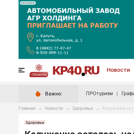
РЕКЛАМА
Новости
Обнинск
ПРОтуризм
Граф
Важно:
Главная
Новости
Здоровье
Калужанка ост
→
→
→
Здоровье