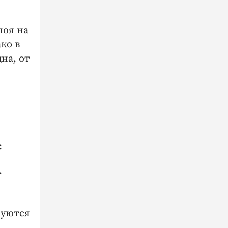
лоя на
ко в
на, от
:
.
зуются