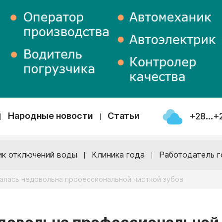
Народные новости
Статьи
+28...+
ик отключений воды
Клиника года
Работодатель г
алась недовольна профессиональной чисткой зубов