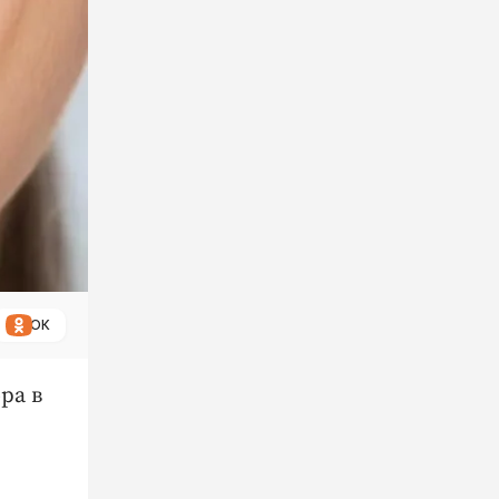
ОК
ра в