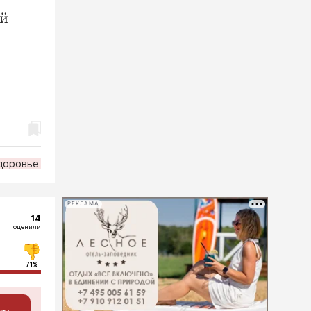
ой
доровье
РЕКЛАМА
14
оценили
71%