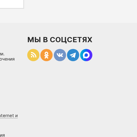
МЫ В СОЦСЕТЯХ
и.
лючения
ternet и
ния