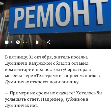
Криминал
Культура
Недвижимость и ЖКХ
Образование
Общество
Погода
0
1281
Праздники
Происшествия
В пятницу, 31 октября, житель посёлка
Спорт
Думиничи Калужской области оставил
комментарий под постом губернатора в
Экономика и бизнес
мессенджере «Телеграм» с вопросом: когда в
ПРОЕКТЫ
Думиничах откроют поликлинику.
Блоги
— Примерные сроки не скажете? Хотелось бы
Издания
услышать ответ. Например, зубников в
Медиаперсона
Думиничах нет.