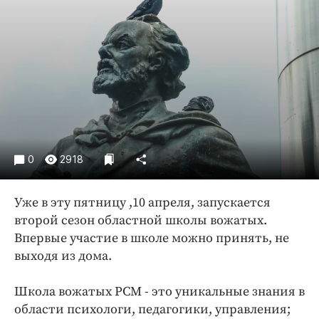
Криминал
Культура
Недвижимость и ЖКХ
Образование
Общество
Погода
Праздники
Происшествия
0
2918
Спорт
Уже в эту пятницу ,10 апреля, запускается
Экономика и бизнес
второй сезон областной школы вожатых.
ПРОЕКТЫ
Впервые участие в школе можно принять, не
выходя из дома.
Блоги
Издания
Школа вожатых РСМ - это уникальные знания в
Медиаперсона
области психологи, педагогики, управления;