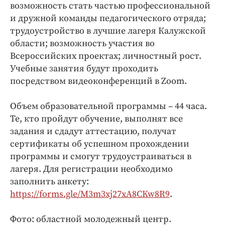
Интересное чтиво
возможность стать частью профессиональной
и дружной команды педагогического отряда;
Клиника года
трудоустройство в лучшие лагеря Калужской
Бренд года
области; возможность участия во
Работодатель года
Всероссийских проектах; личностный рост.
Учебные занятия будут проходить
посредством видеоконференций в Zoom.
Объем образовательной программы – 44 часа.
Те, кто пройдут обучение, выполнят все
задания и сдадут аттестацию, получат
сертификаты об успешном прохождении
программы и смогут трудоустраиваться в
лагеря. Для регистрации необходимо
заполнить анкету:
https://forms.gle/M3m3xj27xA8CKw8R9
.
Фото: областной молодежный центр.