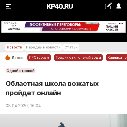
+16...+17 °С
РЕКЛАМА
Новости
Народные новости
Статьи
ПРОтуризм
График отключений воды
Клиника г
Важно:
РУБРИКИ
Одной строкой
Обнинск
Областная школа вожатых
Новости компаний
пройдет онлайн
Статьи
Народные новости
08.04.2020, 16:04
Авто и транспорт
Благоустройство