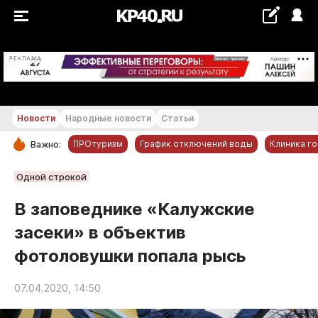
+22...+23 °С
РЕКЛАМА
Новости
Народные новости
Статьи
ПРОтуризм
График отключений воды
Клиника г
Важно:
РУБРИКИ
Одной строкой
Обнинск
В заповеднике «Калужские
Новости компаний
засеки» в объектив
Статьи
фотоловушки попала рысь
Народные новости
Авто и транспорт
07.04.2020, 14:50
Благоустройство