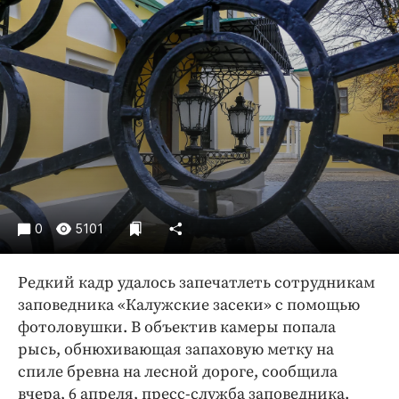
Криминал
Культура
Недвижимость и ЖКХ
Образование
Общество
Погода
Праздники
Происшествия
Спорт
0
5101
Экономика и бизнес
Редкий кадр удалось запечатлеть сотрудникам
ПРОЕКТЫ
заповедника «Калужские засеки» с помощью
Блоги
фотоловушки. В объектив камеры попала
рысь, обнюхивающая запаховую метку на
Издания
спиле бревна на лесной дороге, сообщила
Медиаперсона
вчера, 6 апреля, пресс-служба заповедника.