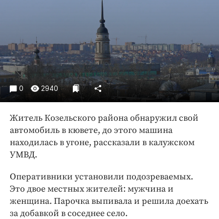
Криминал
Культура
Недвижимость и ЖКХ
Образование
Общество
Погода
0
2940
Праздники
Происшествия
Житель Козельского района обнаружил свой
Спорт
автомобиль в кювете, до этого машина
Экономика и бизнес
находилась в угоне, рассказали в калужском
УМВД.
ПРОЕКТЫ
Оперативники установили подозреваемых.
Блоги
Это двое местных жителей: мужчина и
Издания
женщина. Парочка выпивала и решила доехать
Медиаперсона
за добавкой в соседнее село.