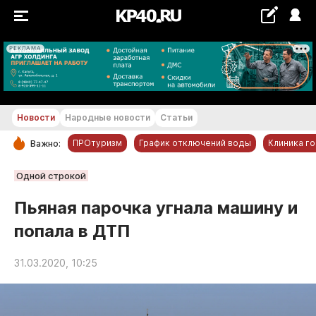
РЕКЛАМА
+26...+27 °С
Новости
Народные новости
Статьи
ПРОтуризм
График отключений воды
Клиника г
Важно:
РУБРИКИ
Одной строкой
Обнинск
Пьяная парочка угнала машину и
Новости компаний
попала в ДТП
Статьи
Народные новости
31.03.2020, 10:25
Авто и транспорт
Благоустройство