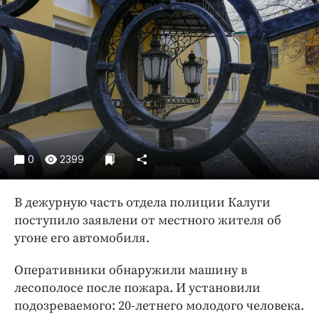
Криминал
Культура
Недвижимость и ЖКХ
Образование
Общество
Погода
Праздники
Происшествия
0
2399
Спорт
В дежурную часть отдела полиции Калуги
Экономика и бизнес
поступило заявлени от местного жителя об
ПРОЕКТЫ
угоне его автомобиля.
Блоги
Оперативники обнаружили машину в
Издания
лесополосе после пожара. И установили
Медиаперсона
подозреваемого: 20-летнего молодого человека.