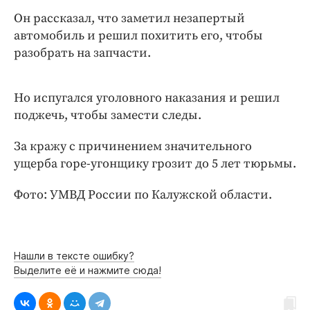
Интересное чтиво
Он рассказал, что заметил незапертый
Клиника года
автомобиль и решил похитить его, чтобы
Бренд года
разобрать на запчасти.
Работодатель года
Но испугался уголовного наказания и решил
поджечь, чтобы замести следы.
За кражу с причинением значительного
ущерба горе-угонщику грозит до 5 лет тюрьмы.
Фото: УМВД России по Калужской области.
Нашли в тексте ошибку?
Выделите её и нажмите сюда!