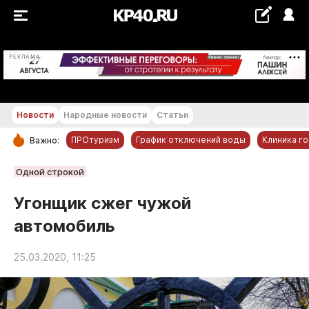
+16...+17 °С
РЕКЛАМА
Новости
Народные новости
Статьи
ПРОтуризм
График отключений воды
Клиника г
Важно:
РУБРИКИ
Одной строкой
Обнинск
Угонщик сжег чужой
Новости компаний
автомобиль
Статьи
Народные новости
25.03.2020, 11:25
Авто и транспорт
Благоустройство