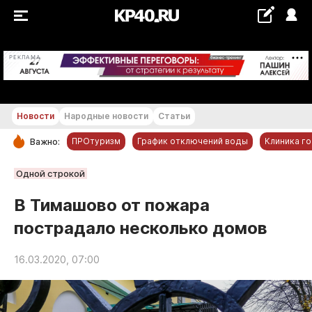
+16...+17 °С
РЕКЛАМА
Новости
Народные новости
Статьи
ПРОтуризм
График отключений воды
Клиника г
Важно:
РУБРИКИ
Одной строкой
Обнинск
В Тимашово от пожара
Новости компаний
пострадало несколько домов
Статьи
Народные новости
16.03.2020, 07:00
Авто и транспорт
Благоустройство