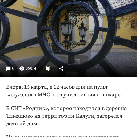
Криминал
Культура
Недвижимость и ЖКХ
Образование
Общество
Погода
Праздники
Происшествия
0
2964
Спорт
Вчера, 15 марта, в 12 часов дня на пульт
Экономика и бизнес
калужского МЧС поступил сигнал о пожаре.
ПРОЕКТЫ
В СНТ «Родник», которое находится в деревне
Блоги
Тимашово на территории Калуги, загорелся
Издания
дачный дом.
Медиаперсона