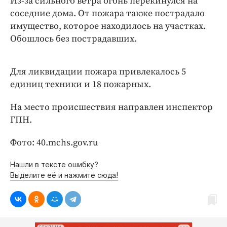
Из-за сильного ветра огонь перекинулся на
Интересное чтиво
соседние дома. От пожара также пострадало
Клиника года
имущество, которое находилось на участках.
Бренд года
Обошлось без пострадавших.
Работодатель года
Для ликвидации пожара привлекалось 5
единиц техники и 18 пожарных.
На место происшествия направлен инспектор
ГПН.
Фото: 40.mchs.gov.ru
Нашли в тексте ошибку?
Выделите её и нажмите сюда!