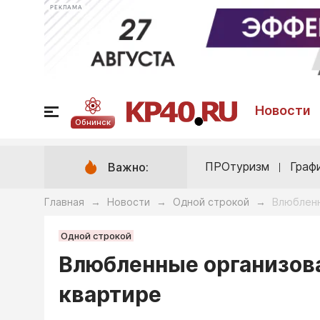
РЕКЛАМА
Новости
Обнинск
ПРОтуризм
Граф
Важно:
Главная
Новости
Одной строкой
Влюбленн
→
→
→
Одной строкой
Влюбленные организова
квартире