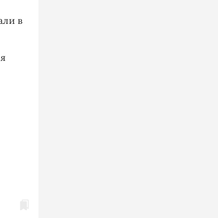
али в
ия