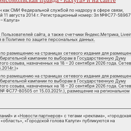
мсомольская правда - Калуга» и на сайте
н как СМИ Федеральной службой по надзору в сфере связи,
 11 августа 2014 г. Регистрационный номер: Эл №ФС77-58967
– Калуга»
 Пользователей сайта, а также счетчики Яндекс.Метрика, Livein
я в Политике по защите персональных данных.
г по размещению на страницах сетевого издания для размеще
збирательной кампании по выборам в Государственную Думу
го созыва, назначенных на 18 – 20 сентября 2026 года. Сете
.2014г.)
»
г по размещению на страницах сетевого издания для размеще
збирательной кампании по выборам в Государственную Думу
го созыва, назначенных на 18 – 20 сентября 2026 года. Сете
 № ФС77-80505 от 15.03.2021г.), размещение на региональном
паний
» и «
Новости партнеров
» с тегами «реклама», «городская
 «область», «Городской голова Калуги» публикуются на