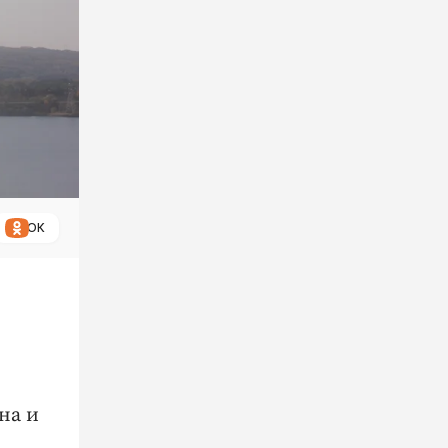
ОК
на и