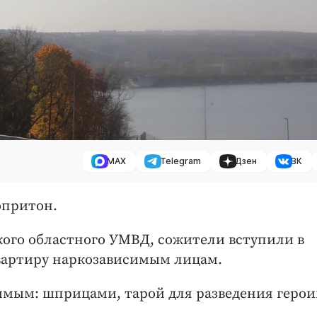
MAX
Telegram
Дзен
ВК
опритон.
кого областного УМВД, сожители вступили в
квартиру наркозависимым лицам.
имым: шприцами, тарой для разведения герои