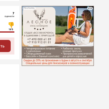
РЕКЛАМА
7
оценили
14%
сть