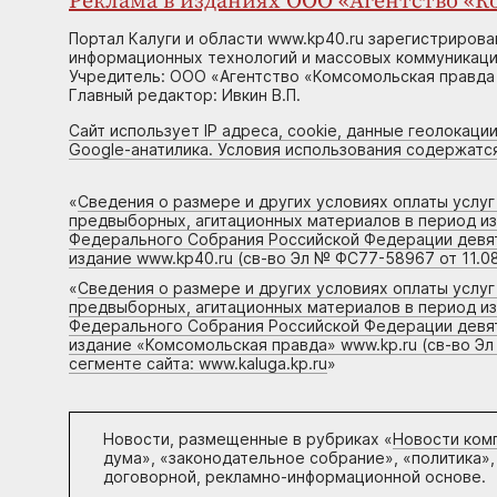
Реклама в изданиях ООО «Агентство «Ко
Портал Калуги и области www.kp40.ru зарегистрирова
информационных технологий и массовых коммуникаций
Учредитель: ООО «Агентство «Комсомольская правда 
Главный редактор: Ивкин В.П.
Сайт использует IP адреса, cookie, данные геолокации
Google-анатилика. Условия использования содержатс
«
Сведения о размере и других условиях оплаты услу
предвыборных, агитационных материалов в период и
Федерального Собрания Российской Федерации девято
издание www.kp40.ru (св-во Эл № ФС77-58967 от 11.08
«
Сведения о размере и других условиях оплаты услу
предвыборных, агитационных материалов в период и
Федерального Собрания Российской Федерации девято
издание «Комсомольская правда» www.kp.ru (св-во Эл
сегменте сайта: www.kaluga.kp.ru
»
Новости, размещенные в рубриках «
Новости ком
дума», «законодательное собрание», «политика»,
договорной, рекламно-информационной основе.