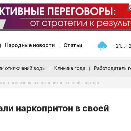
Народные новости
Статьи
+21...+
ик отключений воды
Клиника года
Работодатель г
ые организовали наркопритон в своей квартире
ли наркопритон в своей