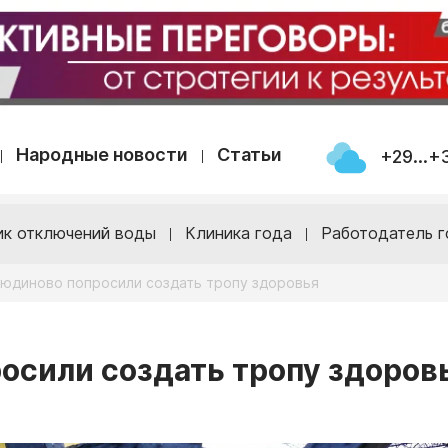
Народные новости
Статьи
+29...+
ик отключений воды
Клиника года
Работодатель г
юдиново попросили создать тропу здоровья
осили создать тропу здоров