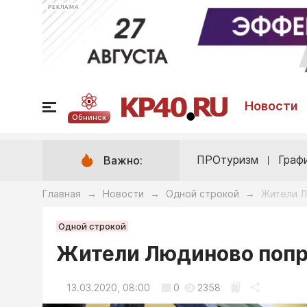
РЕКЛАМА
Новости
Обнинск
ПРОтуризм
Граф
Важно:
Главная
Новости
Одной строкой
Жители Л
→
→
→
Одной строкой
Жители Людиново попр
13.03.2020, 08:00
0
2358