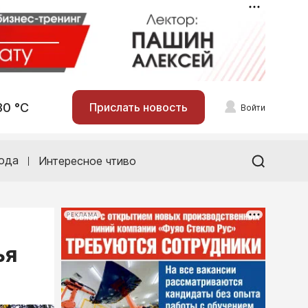
30 °С
Прислать новость
Войти
ода
Интересное чтиво
РЕКЛАМА
ья