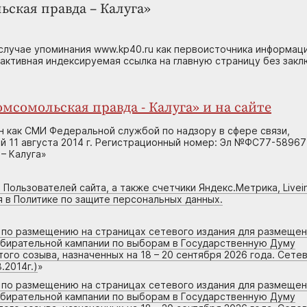
ьская правда – Калуга»
случае упоминания www.kp40.ru как первоисточника информаци
 активная индексируемая ссылка на главную страницу без зак
мсомольская правда - Калуга» и на сайте
н как СМИ Федеральной службой по надзору в сфере связи,
 11 августа 2014 г. Регистрационный номер: Эл №ФС77-58967
– Калуга»
 Пользователей сайта, а также счетчики Яндекс.Метрика, Livein
я в Политике по защите персональных данных.
г по размещению на страницах сетевого издания для размеще
збирательной кампании по выборам в Государственную Думу
го созыва, назначенных на 18 – 20 сентября 2026 года. Сете
.2014г.)
»
г по размещению на страницах сетевого издания для размеще
збирательной кампании по выборам в Государственную Думу