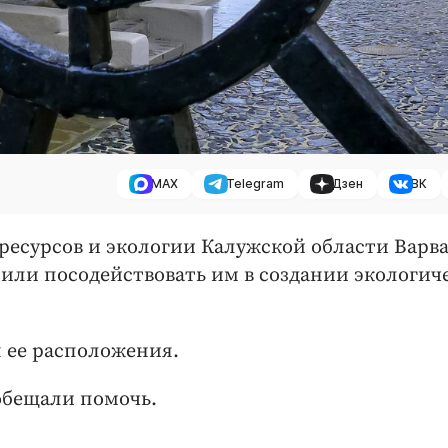
MAX
Telegram
Дзен
ВК
ресурсов и экологии Калужской области Варв
ли посодействовать им в создании экологич
 ее расположения.
обещали помочь.