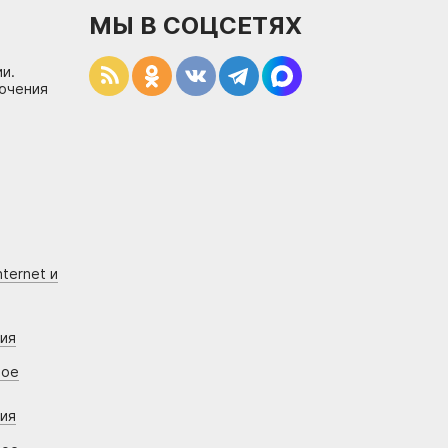
МЫ В СОЦСЕТЯХ
и.
лючения
ternet и
ния
вое
ния