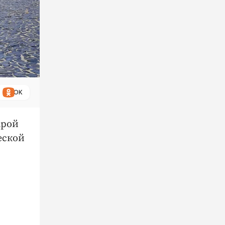
ОК
арой
еской