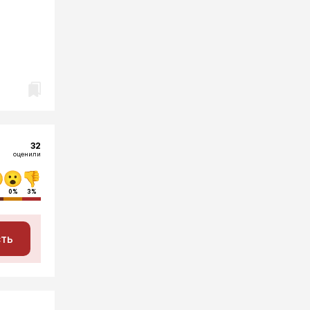
32
оценили
0%
3%
сть