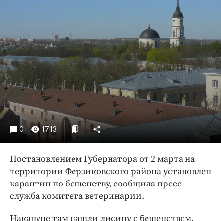
Криминал
Культура
Недвижимость и ЖКХ
Образование
Общество
Погода
Праздники
Происшествия
Спорт
0
1713
Экономика и бизнес
Постановлением Губернатора от 2 марта на
ПРОЕКТЫ
территории Ферзиковского района установлен
Блоги
карантин по бешенству, сообщила пресс-
Издания
служба комитета ветеринарии.
Медиаперсона
Накануне там нашли лисицу с бешенством.