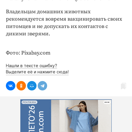
Интересное чтиво
Клиника года
Владельцам домашних животных
рекомендуется вовремя вакцинировать своих
Бренд года
питомцев и не допускать их контактов с
Работодатель года
дикими зверями.
Фото: Pixabay.com
Нашли в тексте ошибку?
Выделите её и нажмите сюда!
РЕКЛАМА