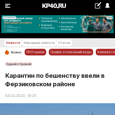
РЕКЛАМА
+19...+20 °С
Новости
Народные новости
Статьи
ПРОтуризм
График отключений воды
Клиника г
Важно:
РУБРИКИ
Одной строкой
Обнинск
Карантин по бешенству ввели в
Новости компаний
Ферзиковском районе
Статьи
Народные новости
04.03.2020, 19:25
Авто и транспорт
Благоустройство