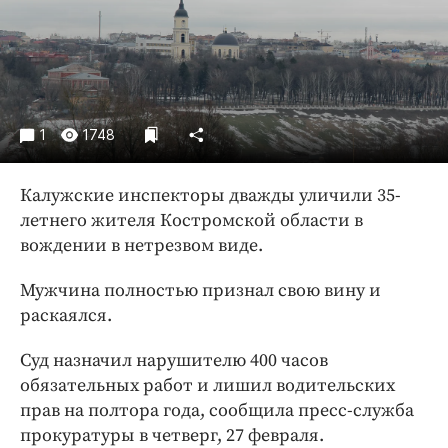
Криминал
Культура
Недвижимость и ЖКХ
Образование
Общество
1
1748
Погода
Праздники
Калужские инспекторы дважды уличили 35-
летнего жителя Костромской области в
Происшествия
вождении в нетрезвом виде.
Спорт
Экономика и бизнес
Мужчина полностью признал свою вину и
раскаялся.
ПРОЕКТЫ
Суд назначил нарушителю 400 часов
Блоги
обязательных работ и лишил водительских
Издания
прав на полтора года, сообщила пресс-служба
Медиаперсона
прокуратуры в четверг, 27 февраля.