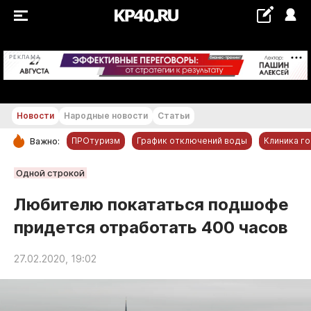
+28...+29 °С
РЕКЛАМА
Новости
Народные новости
Статьи
ПРОтуризм
График отключений воды
Клиника г
Важно:
РУБРИКИ
Одной строкой
Обнинск
Любителю покататься подшофе
Новости компаний
придется отработать 400 часов
Статьи
Народные новости
27.02.2020, 19:02
Авто и транспорт
Благоустройство