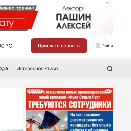
30 °С
Прислать новость
Войти
ода
Интересное чтиво
РЕКЛАМА