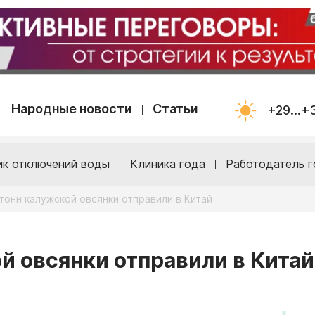
Народные новости
Статьи
+29...+
ик отключений воды
Клиника года
Работодатель г
 тонн калужской овсянки отправили в Китай
й овсянки отправили в Китай