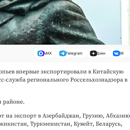
MAX
Telegram
Дзен
ВК
опьев впервые экспортировали в Китайскую
с-служба регионального Россельхознадзора в
 районе.
т на экспорт в Азербайджан, Грузию, Абхазию
жикистан, Туркменистан, Кувейт, Беларусь,