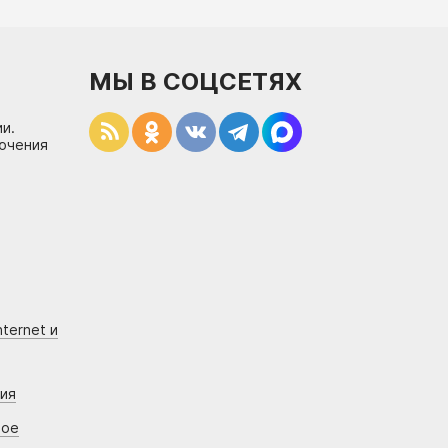
МЫ В СОЦСЕТЯХ
и.
лючения
ternet и
ния
вое