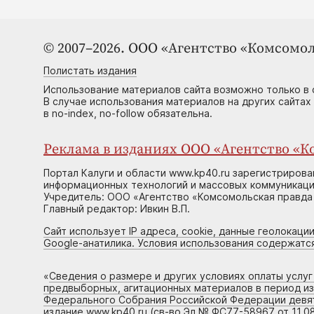
© 2007–2026. ООО «Агентство «Комсомол
Полистать издания
Использование материалов сайта возможно только в 
В случае использования материалов на других сайтах
в no-index, no-follow обязательна.
Реклама в изданиях ООО «Агентство «Ко
Портал Калуги и области www.kp40.ru зарегистрирова
информационных технологий и массовых коммуникаций
Учредитель: ООО «Агентство «Комсомольская правда 
Главный редактор: Ивкин В.П.
Сайт использует IP адреса, cookie, данные геолокации
Google-анатилика. Условия использования содержатс
«
Сведения о размере и других условиях оплаты услу
предвыборных, агитационных материалов в период и
Федерального Собрания Российской Федерации девято
издание www.kp40.ru (св-во Эл № ФС77-58967 от 11.08