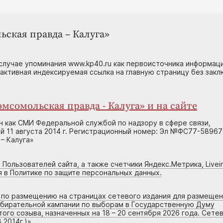
ьская правда – Калуга»
случае упоминания www.kp40.ru как первоисточника информаци
 активная индексируемая ссылка на главную страницу без зак
мсомольская правда - Калуга» и на сайте
н как СМИ Федеральной службой по надзору в сфере связи,
 11 августа 2014 г. Регистрационный номер: Эл №ФС77-58967
– Калуга»
 Пользователей сайта, а также счетчики Яндекс.Метрика, Livein
я в Политике по защите персональных данных.
г по размещению на страницах сетевого издания для размеще
збирательной кампании по выборам в Государственную Думу
го созыва, назначенных на 18 – 20 сентября 2026 года. Сете
.2014г.)
»