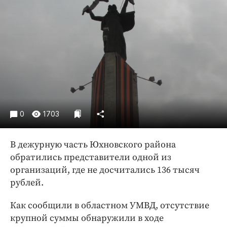
Криминал
Культура
Недвижимость и ЖКХ
Образование
Общество
Погода
Праздники
Происшествия
0
1703
Спорт
Экономика и бизнес
В дежурную часть Юхновского района
обратились представители одной из
ПРОЕКТЫ
организаций, где не досчитались 136 тысяч
рублей.
Блоги
Издания
Как сообщили в областном УМВД, отсутствие
Медиаперсона
крупной суммы обнаружили в ходе