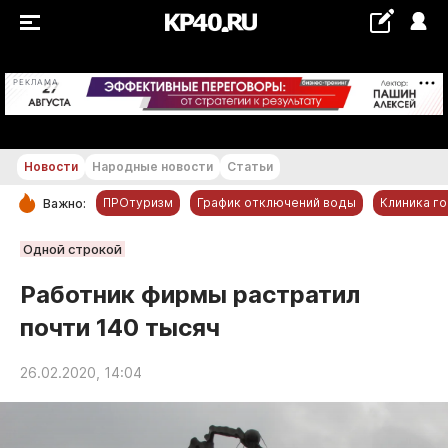
+28 °С
РЕКЛАМА
Новости
Народные новости
Статьи
ПРОтуризм
График отключений воды
Клиника г
Важно:
РУБРИКИ
Одной строкой
Обнинск
Работник фирмы растратил
Новости компаний
почти 140 тысяч
Статьи
Народные новости
26.02.2020, 14:04
Авто и транспорт
Благоустройство