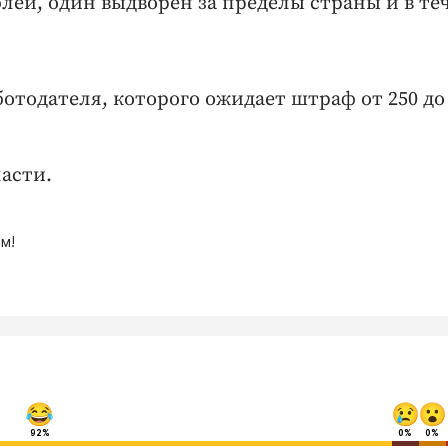
лей, один выдворен за пределы страны и в те
тодателя, которого ожидает штраф от 250 до
асти.
м!
92%
0%
0%