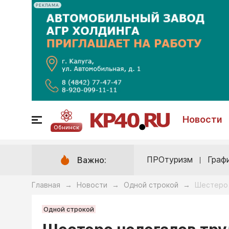
РЕКЛАМА
Новости
Обнинск
ПРОтуризм
Граф
Важно:
Главная
Новости
Одной строкой
Шестеро 
→
→
→
Одной строкой