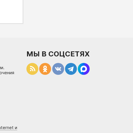
МЫ В СОЦСЕТЯХ
и.
лючения
ternet и