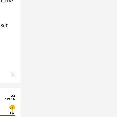
чение
 800
24
оценили
8%