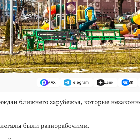
MAX
Telegram
Дзен
ВК
раждан ближнего зарубежья, которые незаконн
елегалы были разнорабочими.