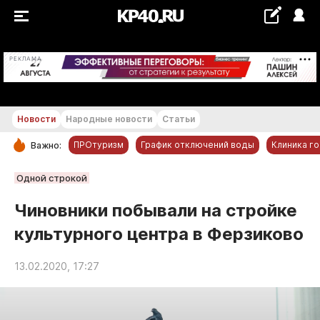
+21...+22 °С
РЕКЛАМА
Новости
Народные новости
Статьи
ПРОтуризм
График отключений воды
Клиника г
Важно:
РУБРИКИ
Одной строкой
Обнинск
Чиновники побывали на стройке
Новости компаний
культурного центра в Ферзиково
Статьи
Народные новости
13.02.2020, 17:27
Авто и транспорт
Благоустройство