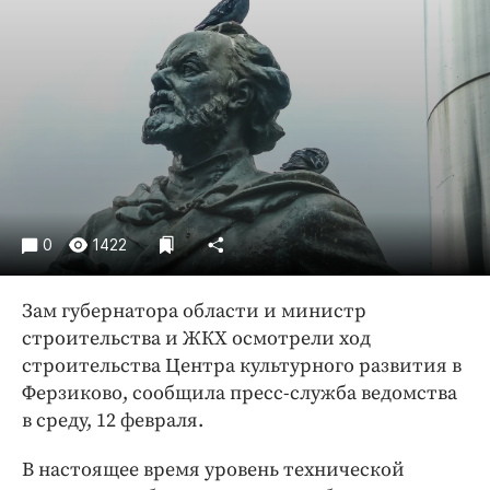
Криминал
Культура
Недвижимость и ЖКХ
Образование
Общество
Погода
Праздники
Происшествия
0
1422
Спорт
Зам губернатора области и министр
Экономика и бизнес
строительства и ЖКХ осмотрели ход
ПРОЕКТЫ
строительства Центра культурного развития в
Ферзиково, сообщила пресс-служба ведомства
Блоги
в среду, 12 февраля.
Издания
Медиаперсона
В настоящее время уровень технической