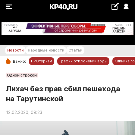
+19...+20 °С
РЕКЛАМА
Новости
Народные новости
Статьи
ПРОтуризм
График отключений воды
Клиника г
Важно:
РУБРИКИ
Одной строкой
Обнинск
Лихач без прав сбил пешехода
Новости компаний
на Тарутинской
Статьи
Народные новости
12.02.2020, 09:23
Авто и транспорт
Благоустройство