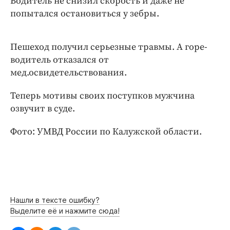
Водитель не снизил скорость и даже не
Интересное чтиво
попытался остановиться у зебры.
Клиника года
Бренд года
Пешеход получил серьезные травмы. А горе-
Работодатель года
водитель отказался от
мед.освидетельствования.
Теперь мотивы своих поступков мужчина
озвучит в суде.
Фото: УМВД России по Калужской области.
Нашли в тексте ошибку?
Выделите её и нажмите сюда!