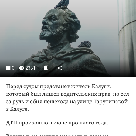
Криминал
Культура
Недвижимость и ЖКХ
Образование
Общество
Погода
Праздники
Происшествия
0
2381
Спорт
Перед судом предстанет житель Калуги,
Экономика и бизнес
который был лишен водительских прав, но сел
ПРОЕКТЫ
за руль и сбил пешехода на улице Тарутинской
в Калуге.
Блоги
Издания
ДТП произошло в июне прошлого года.
Медиаперсона