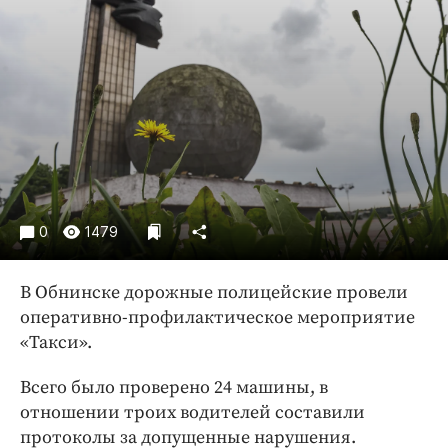
Криминал
Культура
Недвижимость и ЖКХ
Образование
Общество
Погода
Праздники
Происшествия
0
1479
Спорт
Экономика и бизнес
В Обнинске дорожные полицейские провели
оперативно-профилактическое мероприятие
ПРОЕКТЫ
«Такси».
Блоги
Всего было проверено 24 машины, в
Издания
отношении троих водителей составили
Медиаперсона
протоколы за допущенные нарушения.