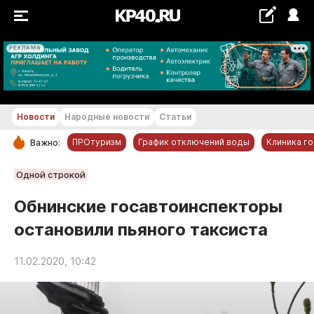
РЕКЛАМА
+21...+22 °С
Новости
Народные новости
Статьи
ПРОтуризм
График отключений воды
Клиника г
Важно:
РУБРИКИ
Одной строкой
Обнинск
Обнинские госавтоинспекторы
Новости компаний
остановили пьяного таксиста
Статьи
Народные новости
11.02.2020, 10:42
Авто и транспорт
Благоустройство