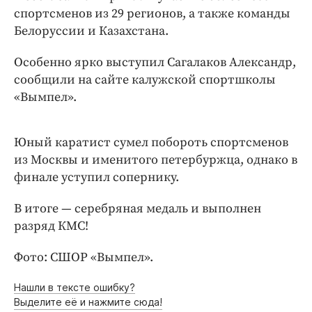
Интересное чтиво
спортсменов из 29 регионов, а также команды
Клиника года
Белоруссии и Казахстана.
Бренд года
Особенно ярко выступил Сагалаков Александр,
Работодатель года
сообщили на сайте калужской спортшколы
«Вымпел».
Юный каратист сумел побороть спортсменов
из Москвы и именитого петербуржца, однако в
финале уступил сопернику.
В итоге — серебряная медаль и выполнен
разряд КМС!
Фото: СШОР «Вымпел».
Нашли в тексте ошибку?
Выделите её и нажмите сюда!