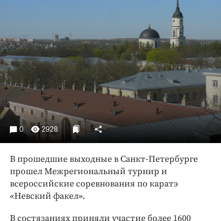
Криминал
Культура
Недвижимость и ЖКХ
Образование
Общество
Погода
Праздники
Происшествия
Спорт
0
2928
Экономика и бизнес
В прошедшие выходные в Санкт-Петербурге
ПРОЕКТЫ
прошел Межрегиональный турнир и
Блоги
всероссийские соревнования по каратэ
Издания
«Невский факел».
Медиаперсона
В состязаниях приняли участие более 1600