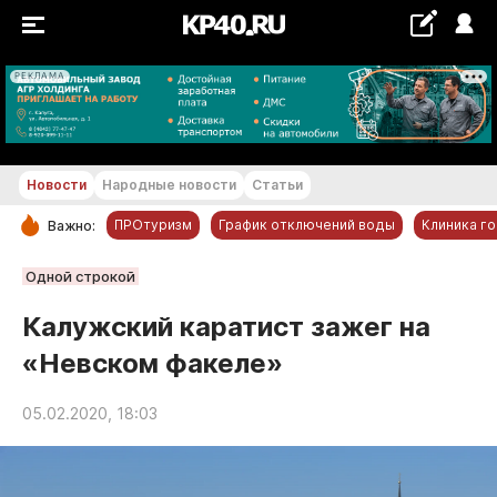
РЕКЛАМА
+23...+24 °С
Новости
Народные новости
Статьи
ПРОтуризм
График отключений воды
Клиника г
Важно:
РУБРИКИ
Одной строкой
Обнинск
Калужский каратист зажег на
Новости компаний
«Невском факеле»
Статьи
Народные новости
05.02.2020, 18:03
Авто и транспорт
Благоустройство