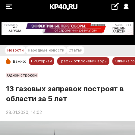
+12...+13 °С
РЕКЛАМА
Новости
Народные новости
Статьи
ПРОтуризм
График отключений воды
Клиника г
Важно:
РУБРИКИ
Одной строкой
Обнинск
13 газовых заправок построят в
Новости компаний
области за 5 лет
Статьи
Народные новости
28.01.2020, 14:02
Авто и транспорт
Благоустройство