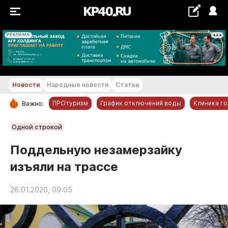
РЕКЛАМА
+18...+19 °С
Новости
Народные новости
Статьи
ПРОтуризм
График отключений воды
Клиника г
Важно:
РУБРИКИ
Одной строкой
Обнинск
Поддельную незамерзайку
Новости компаний
изъяли на трассе
Статьи
Народные новости
26.01.2020, 09:05
Авто и транспорт
Благоустройство