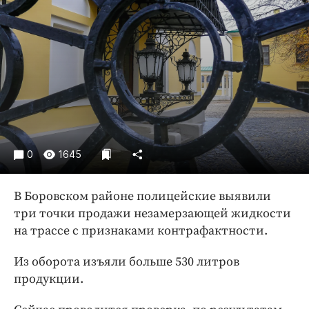
Криминал
Культура
Недвижимость и ЖКХ
Образование
Общество
Погода
Праздники
Происшествия
0
1645
Спорт
В Боровском районе полицейские выявили
Экономика и бизнес
три точки продажи незамерзающей жидкости
ПРОЕКТЫ
на трассе с признаками контрафактности.
Блоги
Из оборота изъяли больше 530 литров
Издания
продукции.
Медиаперсона