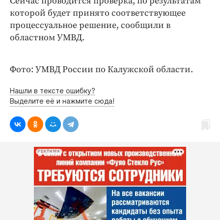
Сейчас проводится проверка, по результатам
Интересное чтиво
которой будет принято соответствующее
Клиника года
процессуальное решение, сообщили в
Бренд года
областном УМВД.
Работодатель года
Фото: УМВД России по Калужской области.
Нашли в тексте ошибку?
Выделите её и нажмите сюда!
РЕКЛАМА