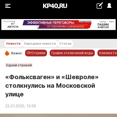
+19...+20 °С
РЕКЛАМА
Новости
Народные новости
Статьи
ПРОтуризм
График отключений воды
Клиника г
Важно:
РУБРИКИ
Одной строкой
Обнинск
«Фольксваген» и «Шевроле»
Новости компаний
столкнулись на Московской
Статьи
улице
Народные новости
Авто и транспорт
22.01.2020, 13:56
Благоустройство