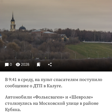
Криминал
Культура
Недвижимость и ЖКХ
Образование
Общество
Погода
Праздники
Происшествия
Спорт
0
2028
Экономика и бизнес
В 9:41 в среду, на пульт спасателям поступило
ПРОЕКТЫ
сообщение о ДТП в Калуге.
Блоги
Автомобили «Фольксваген» и «Шевроле»
Издания
столкнулись на Московской улице в районе
Медиаперсона
Кубяка.