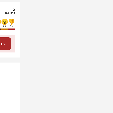
2
оценили
0%
0%
сть