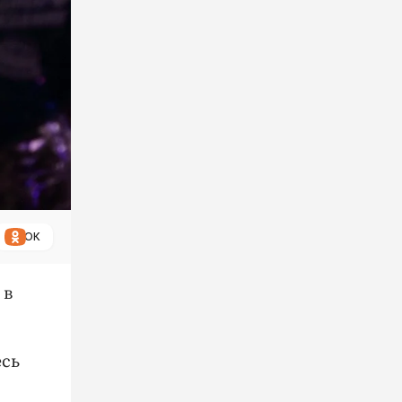
ОК
 в
есь