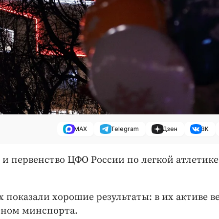
MAX
Telegram
Дзен
ВК
и первенство ЦФО России по легкой атлетике
 показали хорошие результаты: в их активе в
стном минспорта.