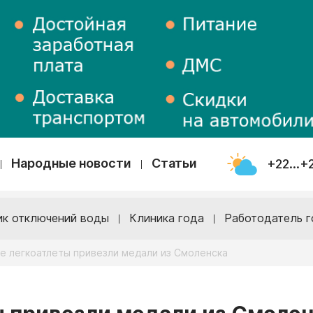
Народные новости
Статьи
+22...+
ик отключений воды
Клиника года
Работодатель г
е легкоатлеты привезли медали из Смоленска