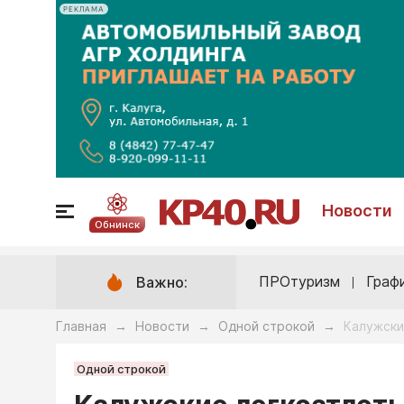
РЕКЛАМА
Новости
Обнинск
ПРОтуризм
Граф
Важно:
Главная
Новости
Одной строкой
Калужски
→
→
→
Одной строкой