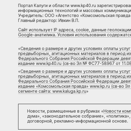
Портал Калуги и области www.kp40.ru зарегистрирова
информационных технологий и массовых коммуникаций
Учредитель: ООО «Агентство «Комсомольская правда 
Главный редактор: Ивкин В.П.
Сайт использует IP адреса, cookie, данные геолокации
Google-анатилика. Условия использования содержатс
«
Сведения о размере и других условиях оплаты услу
предвыборных, агитационных материалов в период и
Федерального Собрания Российской Федерации девято
издание www.kp40.ru (св-во Эл № ФС77-58967 от 11.08
«
Сведения о размере и других условиях оплаты услу
предвыборных, агитационных материалов в период и
Федерального Собрания Российской Федерации девято
издание «Комсомольская правда» www.kp.ru (св-во Эл
сегменте сайта: www.kaluga.kp.ru
»
Новости, размещенные в рубриках «
Новости ком
дума», «законодательное собрание», «политика»,
договорной, рекламно-информационной основе.