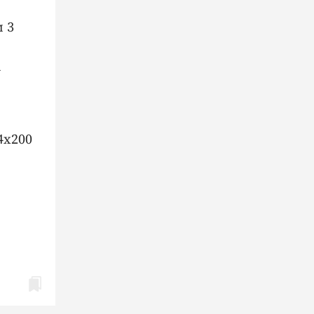
 3
а
4х200