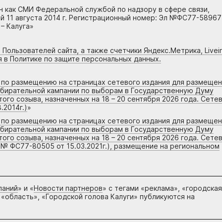
н как СМИ Федеральной службой по надзору в сфере связи,
 11 августа 2014 г. Регистрационный номер: Эл №ФС77-58967
– Калуга»
 Пользователей сайта, а также счетчики Яндекс.Метрика, Livein
я в Политике по защите персональных данных.
г по размещению на страницах сетевого издания для размеще
збирательной кампании по выборам в Государственную Думу
го созыва, назначенных на 18 – 20 сентября 2026 года. Сете
.2014г.)
»
г по размещению на страницах сетевого издания для размеще
збирательной кампании по выборам в Государственную Думу
го созыва, назначенных на 18 – 20 сентября 2026 года. Сете
 № ФС77-80505 от 15.03.2021г.), размещение на региональном
паний
» и «
Новости партнеров
» с тегами «реклама», «городская
 «область», «Городской голова Калуги» публикуются на