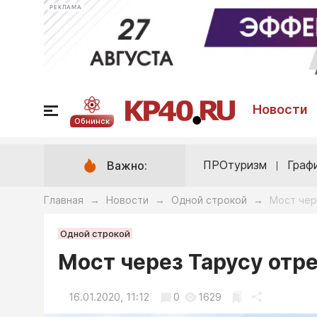
РЕКЛАМА
Новости
Обнинск
ПРОтуризм
Граф
Важно:
Главная
Новости
Одной строкой
Мост чер
→
→
→
Одной строкой
Мост через Тарусу отр
16.01.2020, 11:12
0
1629