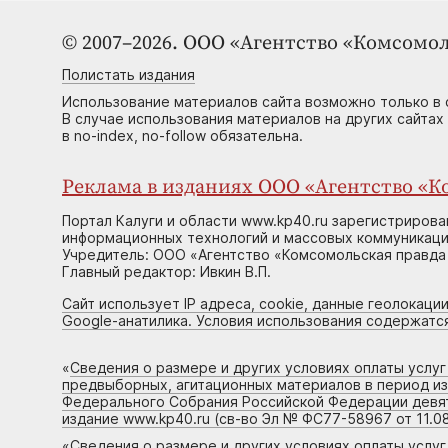
© 2007–2026. ООО «Агентство «Комсомол
Полистать издания
Использование материалов сайта возможно только в 
В случае использования материалов на других сайтах
в no-index, no-follow обязательна.
Реклама в изданиях ООО «Агентство «Ко
Портал Калуги и области www.kp40.ru зарегистрирова
информационных технологий и массовых коммуникаций
Учредитель: ООО «Агентство «Комсомольская правда 
Главный редактор: Ивкин В.П.
Сайт использует IP адреса, cookie, данные геолокации
Google-анатилика. Условия использования содержатс
«
Сведения о размере и других условиях оплаты услу
предвыборных, агитационных материалов в период и
Федерального Собрания Российской Федерации девято
издание www.kp40.ru (св-во Эл № ФС77-58967 от 11.08
«
Сведения о размере и других условиях оплаты услу