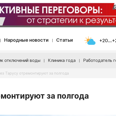
Народные новости
Статьи
+20...+
ик отключений воды
Клиника года
Работодатель г
ез Тарусу отремонтируют за полгода
емонтируют за полгода