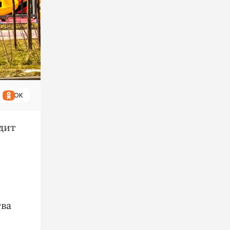
ОК
дит
тва