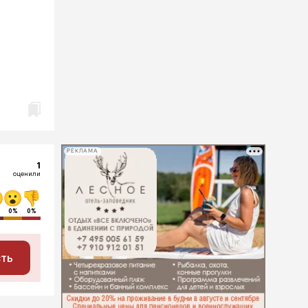
РЕКЛАМА
1
оценили
0%
0%
сть