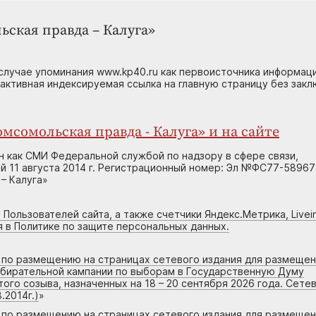
ьская правда – Калуга»
случае упоминания www.kp40.ru как первоисточника информаци
 активная индексируемая ссылка на главную страницу без зак
мсомольская правда - Калуга» и на сайте
н как СМИ Федеральной службой по надзору в сфере связи,
 11 августа 2014 г. Регистрационный номер: Эл №ФС77-58967
– Калуга»
 Пользователей сайта, а также счетчики Яндекс.Метрика, Livein
я в Политике по защите персональных данных.
г по размещению на страницах сетевого издания для размеще
збирательной кампании по выборам в Государственную Думу
го созыва, назначенных на 18 – 20 сентября 2026 года. Сете
.2014г.)
»
г по размещению на страницах сетевого издания для размеще