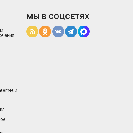
МЫ В СОЦСЕТЯХ
и.
лючения
ternet и
ния
вое
ния