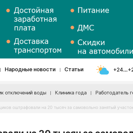
Народные новости
Статьи
+24...+
ик отключений воды
Клиника года
Работодатель г
иков оштрафовали на 20 тысяч за самовольно занятый участо