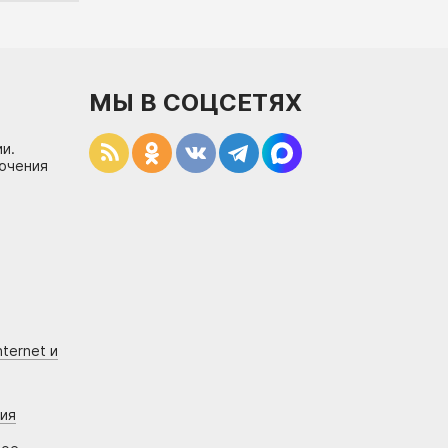
МЫ В СОЦСЕТЯХ
и.
лючения
ternet и
ния