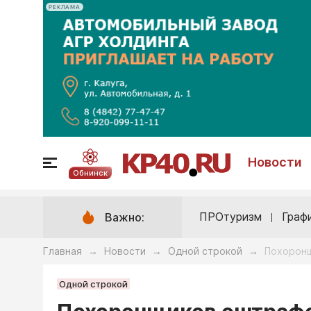
РЕКЛАМА
Новости
Обнинск
ПРОтуризм
Граф
Важно:
Главная
Новости
Одной строкой
Похоронщ
→
→
→
Одной строкой