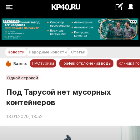
РЕКЛАМА
+29...+30 °С
Новости
Народные новости
Статьи
ПРОтуризм
График отключений воды
Клиника г
Важно:
РУБРИКИ
Одной строкой
Обнинск
Под Тарусой нет мусорных
Новости компаний
контейнеров
Статьи
Народные новости
13.01.2020, 13:52
Авто и транспорт
Благоустройство