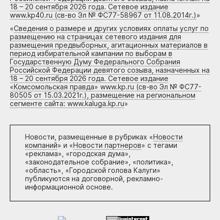
18 – 20 сентября 2026 года. Сетевое издание
www.kp40.ru (св-во Эл № ФС77-58967 от 11.08.2014г.)
»
«
Сведения о размере и других условиях оплаты услуг по
размещению на страницах сетевого издания для
размещения предвыборных, агитационных материалов в
период избирательной кампании по выборам в
Государственную Думу Федерального Собрания
Российской Федерации девятого созыва, назначенных на
18 – 20 сентября 2026 года. Сетевое издание
«Комсомольская правда» www.kp.ru (св-во Эл № ФС77-
80505 от 15.03.2021г.), размещение на региональном
сегменте сайта: www.kaluga.kp.ru
»
Новости, размещенные в рубриках «
Новости
компаний
» и «
Новости партнеров
» с тегами
«реклама», «городская дума»,
«законодательное собрание», «политика»,
«область», «Городской голова Калуги»
публикуются на договорной, рекламно-
информационной основе.