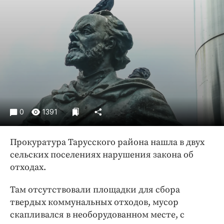
Криминал
Культура
Недвижимость и ЖКХ
Образование
Общество
Погода
Праздники
Происшествия
0
1391
Спорт
Прокуратура Тарусского района нашла в двух
Экономика и бизнес
сельских поселениях нарушения закона об
ПРОЕКТЫ
отходах.
Блоги
Там отсутствовали площадки для сбора
Издания
твердых коммунальных отходов, мусор
Медиаперсона
скапливался в необорудованном месте, с