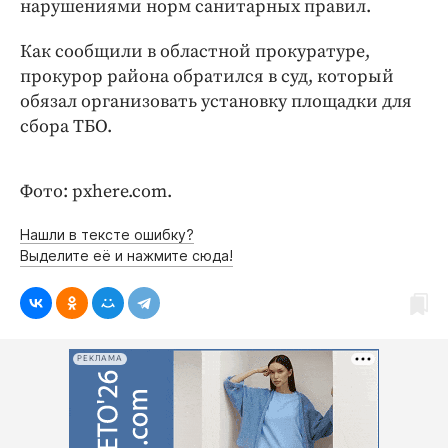
нарушениями норм санитарных правил.
Интересное чтиво
Клиника года
Как сообщили в областной прокуратуре,
Бренд года
прокурор района обратился в суд, который
Работодатель года
обязал организовать установку площадки для
сбора ТБО.
Фото: pxhere.com.
Нашли в тексте ошибку?
Выделите её и нажмите сюда!
РЕКЛАМА