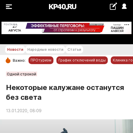
+26...+27 °С
РЕКЛАМА
Новости
Народные новости
Статьи
ПРОтуризм
График отключений воды
Клиника г
Важно:
РУБРИКИ
Одной строкой
Обнинск
Некоторые калужане останутся
Новости компаний
без света
Статьи
Народные новости
13.01.2020, 08:09
Авто и транспорт
Благоустройство