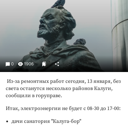
Криминал
Культура
Недвижимость и ЖКХ
Образование
Общество
Погода
Праздники
Происшествия
0
1906
Спорт
Из-за ремонтных работ сегодня, 13 января, без
Экономика и бизнес
света останутся несколько районов Калуги,
ПРОЕКТЫ
сообщили в горуправе.
Блоги
Итак, электроэнергии не будет с 08-30 до 17-00:
Издания
дачи санатория "Калуга-бор"
Медиаперсона