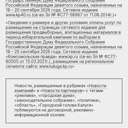
Государственную Думу Федерального Собрания
Российской Федерации девятого созыва, назначенных на
18 – 20 сентября 2026 года. Сетевое издание
www.kp40.ru (св-во Эл № ФС77-58967 от 11.08.2014г.)
»
«
Сведения о размере и других условиях оплаты услуг по
размещению на страницах сетевого издания для
размещения предвыборных, агитационных материалов в
период избирательной кампании по выборам в
Государственную Думу Федерального Собрания
Российской Федерации девятого созыва, назначенных на
18 – 20 сентября 2026 года. Сетевое издание
«Комсомольская правда» www.kp.ru (св-во Эл № ФС77-
80505 от 15.03.2021г.), размещение на региональном
сегменте сайта: www.kaluga.kp.ru
»
Новости, размещенные в рубриках «
Новости
компаний
» и «
Новости партнеров
» с тегами
«реклама», «городская дума»,
«законодательное собрание», «политика»,
«область», «Городской голова Калуги»
публикуются на договорной, рекламно-
информационной основе.