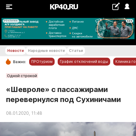
РЕКЛАМА
+28...+29 °С
Новости
Народные новости
Статьи
ПРОтуризм
График отключений воды
Клиника г
Важно:
РУБРИКИ
Одной строкой
Обнинск
«Шевроле» с пассажирами
Новости компаний
перевернулся под Сухиничами
Статьи
Народные новости
08.01.2020, 11:48
Авто и транспорт
Благоустройство