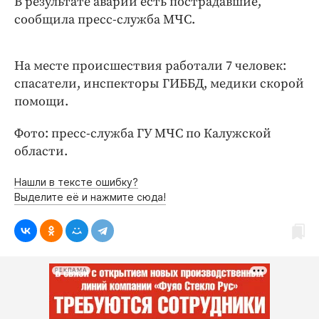
В результате аварии есть пострадавшие,
Интересное чтиво
сообщила пресс-служба МЧС.
Клиника года
Бренд года
На месте происшествия работали 7 человек:
Работодатель года
спасатели, инспекторы ГИББД, медики скорой
помощи.
Фото: пресс-служба ГУ МЧС по Калужской
области.
Нашли в тексте ошибку?
Выделите её и нажмите сюда!
РЕКЛАМА