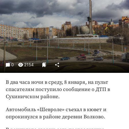
Криминал
Культура
Недвижимость и ЖКХ
Образование
Общество
Погода
Праздники
Происшествия
0
2154
Спорт
Экономика и бизнес
В два часа ночи в среду, 8 января, на пульт
спасателям поступило сообщение о ДТП в
ПРОЕКТЫ
Сухиничском районе.
Блоги
Автомобиль «Шевроле» съехал в кювет и
Издания
опрокинулся в районе деревни Волково.
Медиаперсона