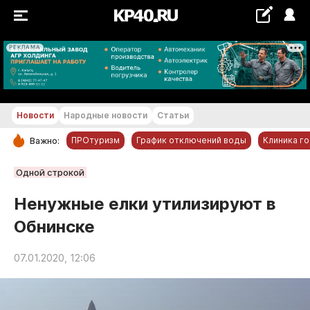
РЕКЛАМА
+21...+22 °С
Новости
Народные новости
Статьи
ПРОтуризм
График отключений воды
Клиника г
Важно:
РУБРИКИ
Одной строкой
Обнинск
Ненужные елки утилизируют в
Новости компаний
Обнинске
Статьи
Народные новости
07.01.2020, 12:06
Авто и транспорт
Благоустройство