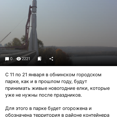
Криминал
Культура
Недвижимость и ЖКХ
Образование
Общество
Погода
Праздники
Происшествия
0
2221
Спорт
Экономика и бизнес
С 11 по 21 января в обнинском городском
парке, как и в прошлом году, будут
ПРОЕКТЫ
принимать живые новогодние елки, которые
уже не нужны после праздников.
Блоги
Издания
Для этого в парке будет огорожена и
Медиаперсона
обозначена территория в районе контейнера