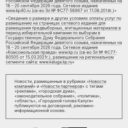
Российской Федерации девятого созыва, назначенных на
18 – 20 сентября 2026 года. Сетевое издание
www.kp40.ru (св-во Эл № ФС77-58967 от 11.08.2014г.)
»
«
Сведения о размере и других условиях оплаты услуг по
размещению на страницах сетевого издания для
размещения предвыборных, агитационных материалов в
период избирательной кампании по выборам в
Государственную Думу Федерального Собрания
Российской Федерации девятого созыва, назначенных на
18 – 20 сентября 2026 года. Сетевое издание
«Комсомольская правда» www.kp.ru (св-во Эл № ФС77-
80505 от 15.03.2021г.), размещение на региональном
сегменте сайта: www.kaluga.kp.ru
»
Новости, размещенные в рубриках «
Новости
компаний
» и «
Новости партнеров
» с тегами
«реклама», «городская дума»,
«законодательное собрание», «политика»,
«область», «Городской голова Калуги»
публикуются на договорной, рекламно-
информационной основе.