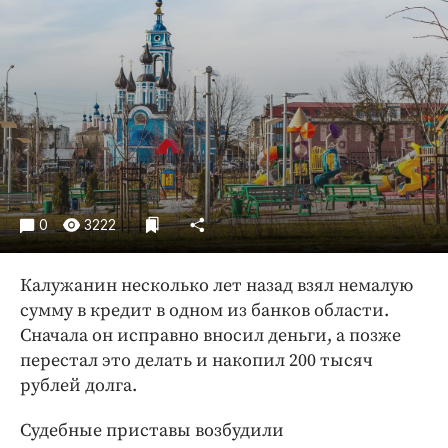
Криминал
Культура
Недвижимость и ЖКХ
Образование
Общество
Погода
Праздники
Происшествия
0
3222
Спорт
Экономика и бизнес
Калужанин несколько лет назад взял немалую
сумму в кредит в одном из банков области.
ПРОЕКТЫ
Сначала он исправно вносил деньги, а позже
перестал это делать и накопил 200 тысяч
Блоги
рублей долга.
Издания
Медиаперсона
Судебные приставы возбудили