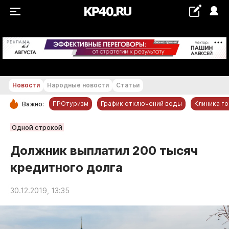
+28 °С
РЕКЛАМА
Новости
Народные новости
Статьи
ПРОтуризм
График отключений воды
Клиника г
Важно:
РУБРИКИ
Одной строкой
Обнинск
Должник выплатил 200 тысяч
Новости компаний
кредитного долга
Статьи
Народные новости
30.12.2019, 13:35
Авто и транспорт
Благоустройство