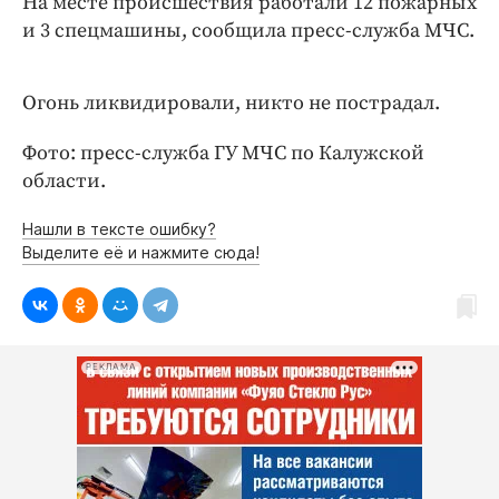
На месте происшествия работали 12 пожарных
Интересное чтиво
и 3 спецмашины, сообщила пресс-служба МЧС.
Клиника года
Бренд года
Огонь ликвидировали, никто не пострадал.
Работодатель года
Фото: пресс-служба ГУ МЧС по Калужской
области.
Нашли в тексте ошибку?
Выделите её и нажмите сюда!
РЕКЛАМА