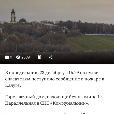
Криминал
Культура
Недвижимость и ЖКХ
Образование
Общество
Погода
Праздники
Происшествия
0
2539
Спорт
Экономика и бизнес
В понедельник, 23 декабря, в 16:29 на пульт
спасателям поступило сообщение о пожаре в
ПРОЕКТЫ
Калуге.
Блоги
Горел дачный дом, находящийся на улице 1-я
Издания
Параллельная в СНТ «Коммунальник».
Медиаперсона