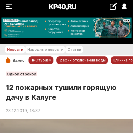
РЕКЛАМА
+29...+30 °С
Новости
Народные новости
Статьи
ПРОтуризм
График отключений воды
Клиника г
Важно:
РУБРИКИ
Одной строкой
Обнинск
12 пожарных тушили горящую
Новости компаний
дачу в Калуге
Статьи
Народные новости
23.12.2019, 18:37
Авто и транспорт
Благоустройство