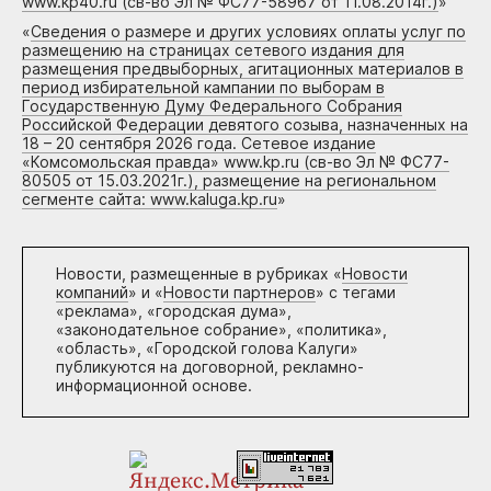
www.kp40.ru (св-во Эл № ФС77-58967 от 11.08.2014г.)
»
«
Сведения о размере и других условиях оплаты услуг по
размещению на страницах сетевого издания для
размещения предвыборных, агитационных материалов в
период избирательной кампании по выборам в
Государственную Думу Федерального Собрания
Российской Федерации девятого созыва, назначенных на
18 – 20 сентября 2026 года. Сетевое издание
«Комсомольская правда» www.kp.ru (св-во Эл № ФС77-
80505 от 15.03.2021г.), размещение на региональном
сегменте сайта: www.kaluga.kp.ru
»
Новости, размещенные в рубриках «
Новости
компаний
» и «
Новости партнеров
» с тегами
«реклама», «городская дума»,
«законодательное собрание», «политика»,
«область», «Городской голова Калуги»
публикуются на договорной, рекламно-
информационной основе.