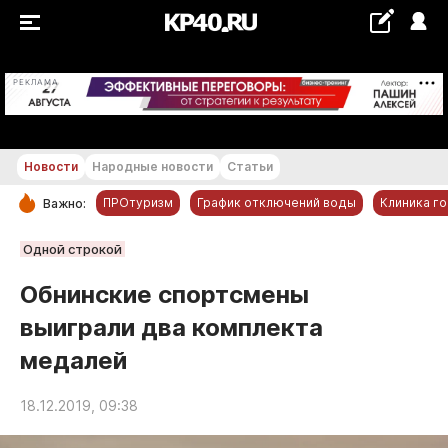
+19...+20 °С
РЕКЛАМА
Новости
Народные новости
Статьи
ПРОтуризм
График отключений воды
Клиника г
Важно:
РУБРИКИ
Одной строкой
Обнинск
Обнинские спортсмены
Новости компаний
выиграли два комплекта
Статьи
медалей
Народные новости
Авто и транспорт
18.12.2019, 09:38
Благоустройство