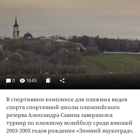
Криминал
Культура
Недвижимость и ЖКХ
Образование
Общество
Погода
Праздники
Происшествия
Спорт
0
1645
Экономика и бизнес
В спортивном комплексе для пляжных видов
ПРОЕКТЫ
спорта спортивной школы олимпийского
Блоги
резерва Александра Савина завершился
турнир по пляжному волейболу среди юношей
Издания
2003-2005 годов рождения «Зимний наукоград».
Медиаперсона