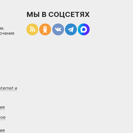
МЫ В СОЦСЕТЯХ
и.
лючения
ternet и
ния
вое
ния