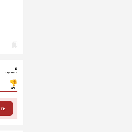
0
оценили
0%
сть