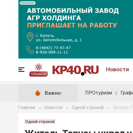
РЕКЛАМА
Новости
Обнинск
ПРОтуризм
Граф
Важно:
Главная
Новости
Одной строкой
Житель Т
→
→
→
Одной строкой