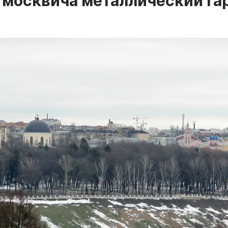
 москвича металлический га