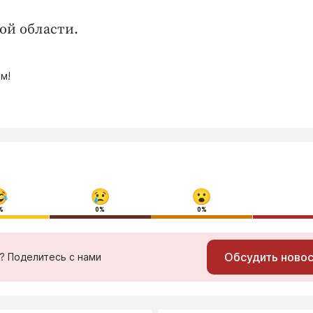
ой области.
м!
%
0%
0%
Обсудить ново
ь? Поделитесь с нами