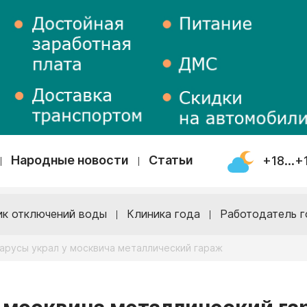
Народные новости
Статьи
+18...+
ик отключений воды
Клиника года
Работодатель г
арусы украл у москвича металлический гараж