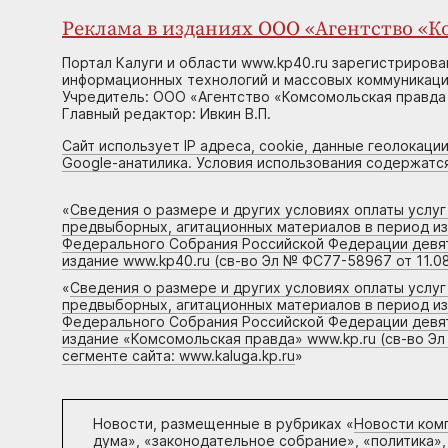
Реклама в изданиях ООО «Агентство «Ко
Портал Калуги и области www.kp40.ru зарегистрирова
информационных технологий и массовых коммуникаций
Учредитель: ООО «Агентство «Комсомольская правда 
Главный редактор: Ивкин В.П.
Сайт использует IP адреса, cookie, данные геолокации
Google-анатилика. Условия использования содержатс
«
Сведения о размере и других условиях оплаты услу
предвыборных, агитационных материалов в период и
Федерального Собрания Российской Федерации девято
издание www.kp40.ru (св-во Эл № ФС77-58967 от 11.08
«
Сведения о размере и других условиях оплаты услу
предвыборных, агитационных материалов в период и
Федерального Собрания Российской Федерации девято
издание «Комсомольская правда» www.kp.ru (св-во Эл
сегменте сайта: www.kaluga.kp.ru
»
Новости, размещенные в рубриках «
Новости ком
дума», «законодательное собрание», «политика»,