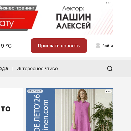
19 °С
Прислать новость
Войти
ода
Интересное чтиво
РЕКЛАМА
вто