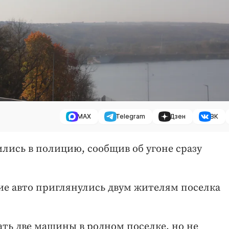
MAX
Telegram
Дзен
ВК
лись в полицию, сообщив об угоне сразу
ие авто приглянулись двум жителям поселка
ть две машины в родном поселке, но не