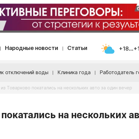
Народные новости
Статьи
+18...+
ик отключений воды
Клиника года
Работодатель г
 из Товарково покатались на нескольких авто за один вечер
 покатались на нескольких а