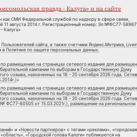
мсомольская правда - Калуга» и на сайте
н как СМИ Федеральной службой по надзору в сфере связи,
 11 августа 2014 г. Регистрационный номер: Эл №ФС77-58967
– Калуга»
 Пользователей сайта, а также счетчики Яндекс.Метрика, Livein
я в Политике по защите персональных данных.
г по размещению на страницах сетевого издания для размеще
збирательной кампании по выборам в Государственную Думу
го созыва, назначенных на 18 – 20 сентября 2026 года. Сете
.2014г.)
»
г по размещению на страницах сетевого издания для размеще
збирательной кампании по выборам в Государственную Думу
го созыва, назначенных на 18 – 20 сентября 2026 года. Сете
 № ФС77-80505 от 15.03.2021г.), размещение на региональном
паний
» и «
Новости партнеров
» с тегами «реклама», «городская
 «область», «Городской голова Калуги» публикуются на