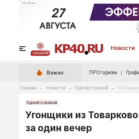
РЕКЛАМА
Новости
Обнинск
ПРОтуризм
Граф
Важно:
Главная
Новости
Одной строкой
Угонщики
→
→
→
Одной строкой
Угонщики из Товарково
за один вечер