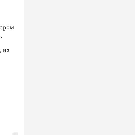
тором
.
, на