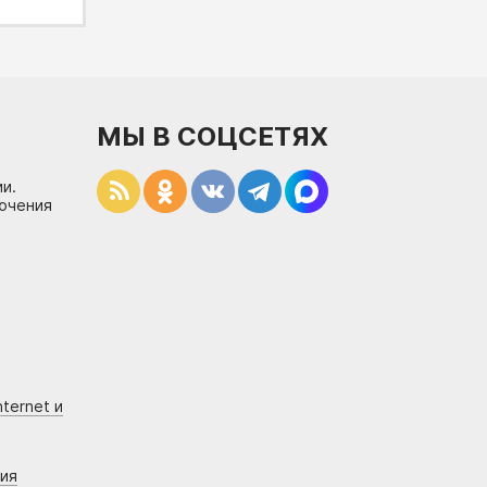
МЫ В СОЦСЕТЯХ
и.
лючения
ternet и
ния