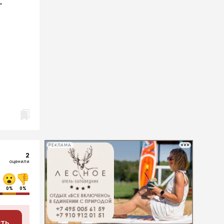
.
РЕКЛАМА
2
оценили
0%
0%
сть