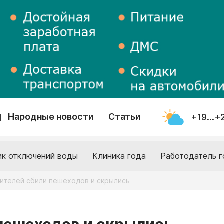
Народные новости
Статьи
+19...+
ик отключений воды
Клиника года
Работодатель г
ителей сбили пешеходов и скрылись