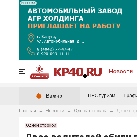
РЕКЛАМА
Новости
Обнинск
ПРОтуризм
Граф
Важно:
Главная
Новости
Одной строкой
Двое вод
→
→
→
Одной строкой