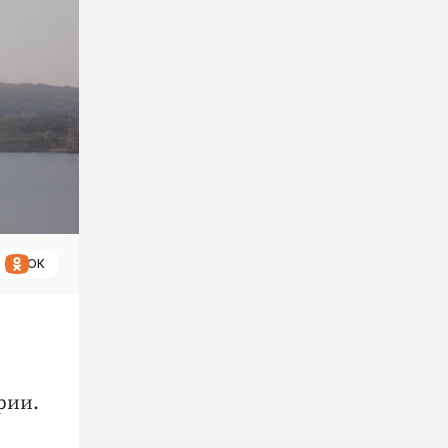
ОК
рии.