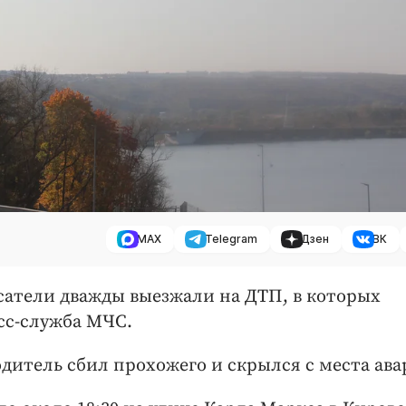
MAX
Telegram
Дзен
ВК
асатели дважды выезжали на ДТП, в которых
сс-служба МЧС.
одитель сбил прохожего и скрылся с места ава