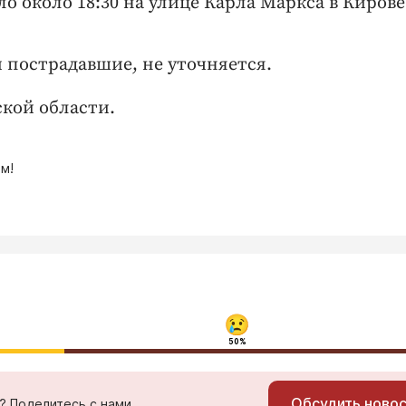
 около 18:30 на улице Карла Маркса в Кирове
пострадавшие, не уточняется.
ской области.
м!
50%
Обсудить ново
ь? Поделитесь с нами