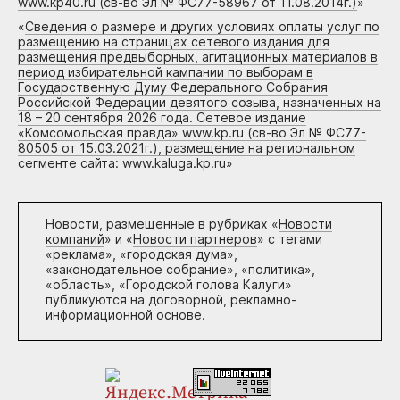
www.kp40.ru (св-во Эл № ФС77-58967 от 11.08.2014г.)
»
«
Сведения о размере и других условиях оплаты услуг по
размещению на страницах сетевого издания для
размещения предвыборных, агитационных материалов в
период избирательной кампании по выборам в
Государственную Думу Федерального Собрания
Российской Федерации девятого созыва, назначенных на
18 – 20 сентября 2026 года. Сетевое издание
«Комсомольская правда» www.kp.ru (св-во Эл № ФС77-
80505 от 15.03.2021г.), размещение на региональном
сегменте сайта: www.kaluga.kp.ru
»
Новости, размещенные в рубриках «
Новости
компаний
» и «
Новости партнеров
» с тегами
«реклама», «городская дума»,
«законодательное собрание», «политика»,
«область», «Городской голова Калуги»
публикуются на договорной, рекламно-
информационной основе.