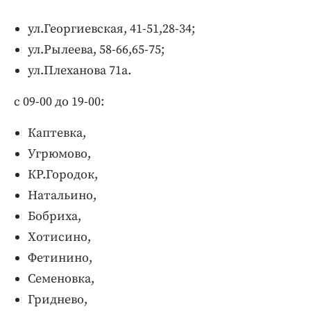
Интересное чтиво
Клиника года
ул.Георгиевская, 41-51,28-34;
Бренд года
ул.Рылеева, 58-66,65-75;
Работодатель года
ул.Плеханова 71а.
с 09-00 до 19-00:
Каптевка,
Угрюмово,
КР.Городок,
Натальино,
Бобриха,
Хотисино,
Фетинино,
Семеновка,
Гриднево,