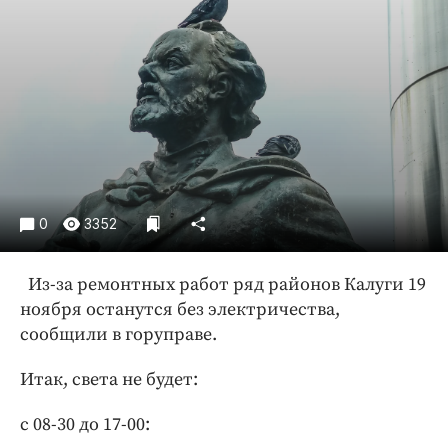
Криминал
Культура
Недвижимость и ЖКХ
Образование
Общество
Погода
Праздники
Происшествия
0
3352
Спорт
Из-за ремонтных работ ряд районов Калуги 19
Экономика и бизнес
ноября останутся без электричества,
ПРОЕКТЫ
сообщили в горуправе.
Блоги
Итак, света не будет:
Издания
с 08-30 до 17-00:
Медиаперсона