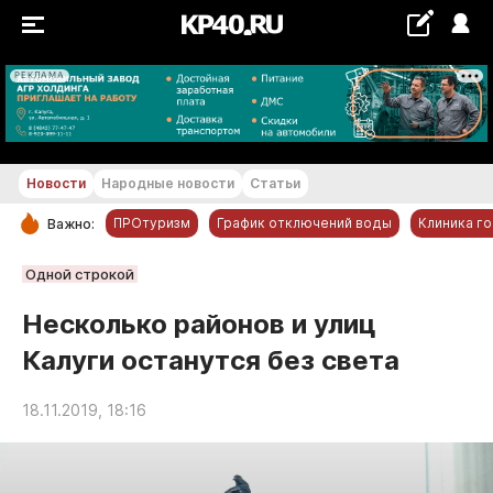
РЕКЛАМА
+23...+24 °С
Новости
Народные новости
Статьи
ПРОтуризм
График отключений воды
Клиника г
Важно:
РУБРИКИ
Одной строкой
Обнинск
Несколько районов и улиц
Новости компаний
Калуги останутся без света
Статьи
Народные новости
18.11.2019, 18:16
Авто и транспорт
Благоустройство