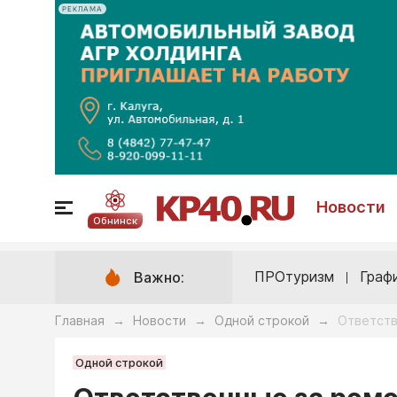
РЕКЛАМА
Новости
Обнинск
ПРОтуризм
Граф
Важно:
Главная
Новости
Одной строкой
Ответств
→
→
→
Одной строкой