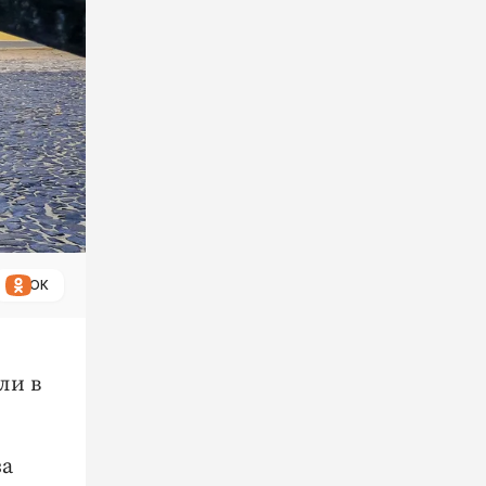
ОК
ли в
за