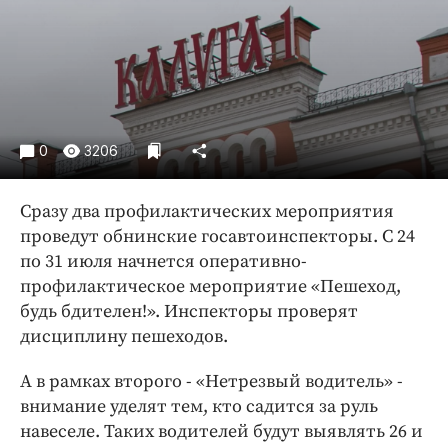
Криминал
Культура
Недвижимость и ЖКХ
Образование
Общество
0
3206
Погода
Праздники
Сразу два профилактических мероприятия
Происшествия
проведут обнинские госавтоинспекторы. С 24
Спорт
по 31 июля начнется оперативно-
Экономика и бизнес
профилактическое мероприятие «Пешеход,
будь бдителен!». Инспекторы проверят
ПРОЕКТЫ
дисциплину пешеходов.
Блоги
А в рамках второго - «Нетрезвый водитель» -
Издания
внимание уделят тем, кто садится за руль
Медиаперсона
навеселе. Таких водителей будут выявлять 26 и