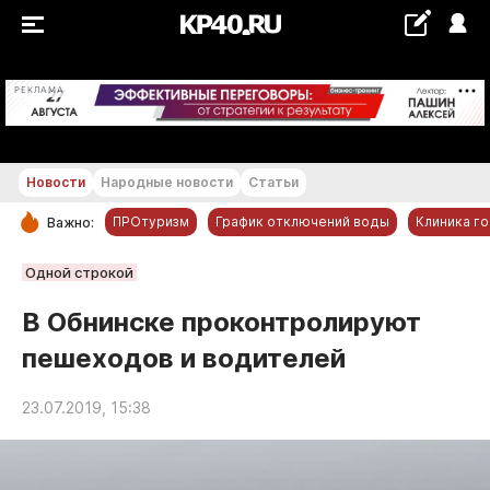
+23...+24 °С
РЕКЛАМА
Новости
Народные новости
Статьи
ПРОтуризм
График отключений воды
Клиника г
Важно:
РУБРИКИ
Одной строкой
Обнинск
В Обнинске проконтролируют
Новости компаний
пешеходов и водителей
Статьи
Народные новости
23.07.2019, 15:38
Авто и транспорт
Благоустройство