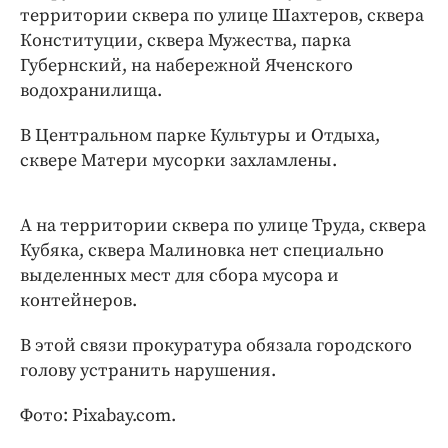
Интересное чтиво
территории сквера по улице Шахтеров, сквера
Клиника года
Конституции, сквера Мужества, парка
Губернский, на набережной Яченского
Бренд года
водохранилища.
Работодатель года
В Центральном парке Культуры и Отдыха,
сквере Матери мусорки захламлены.
А на территории сквера по улице Труда, сквера
Кубяка, сквера Малиновка нет специально
выделенных мест для сбора мусора и
контейнеров.
В этой связи прокуратура обязала городского
голову устранить нарушения.
Фото: Pixabay.com.