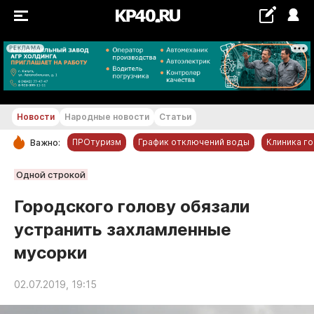
РЕКЛАМА
+20...+21 °С
Новости
Народные новости
Статьи
ПРОтуризм
График отключений воды
Клиника г
Важно:
РУБРИКИ
Одной строкой
Обнинск
Городского голову обязали
Новости компаний
устранить захламленные
Статьи
мусорки
Народные новости
Авто и транспорт
02.07.2019, 19:15
Благоустройство