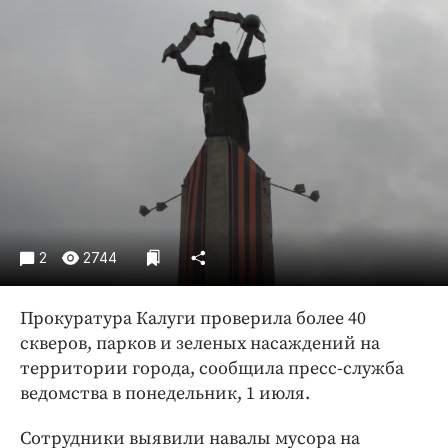
Криминал
Культура
Недвижимость и ЖКХ
Образование
Общество
Погода
Праздники
Происшествия
Спорт
2
2744
Экономика и бизнес
Прокуратура Калуги проверила более 40
ПРОЕКТЫ
скверов, парков и зеленых насаждений на
Блоги
территории города, сообщила пресс-служба
ведомства в понедельник, 1 июля.
Издания
Медиаперсона
Сотрудники выявили навалы мусора на