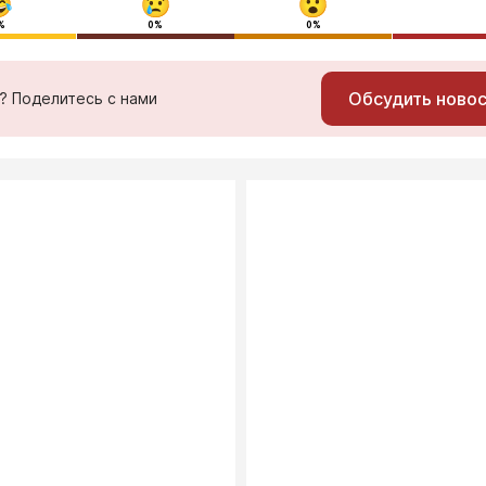
%
0%
0%
Обсудить ново
ь? Поделитесь с нами