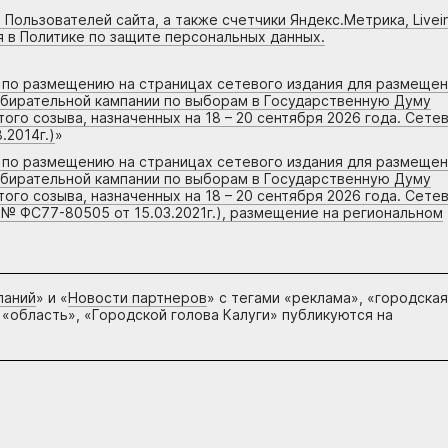
 Пользователей сайта, а также счетчики Яндекс.Метрика, Livein
я в Политике по защите персональных данных.
г по размещению на страницах сетевого издания для размеще
збирательной кампании по выборам в Государственную Думу
го созыва, назначенных на 18 – 20 сентября 2026 года. Сете
.2014г.)
»
г по размещению на страницах сетевого издания для размеще
збирательной кампании по выборам в Государственную Думу
го созыва, назначенных на 18 – 20 сентября 2026 года. Сете
 № ФС77-80505 от 15.03.2021г.), размещение на региональном
паний
» и «
Новости партнеров
» с тегами «реклама», «городская
 «область», «Городской голова Калуги» публикуются на