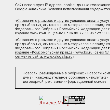
Сайт использует IP адреса, cookie, данные геолокации
Google-анатилика. Условия использования содержатс
«
Сведения о размере и других условиях оплаты услу
предвыборных, агитационных материалов в период и
Федерального Собрания Российской Федерации девято
издание www.kp40.ru (св-во Эл № ФС77-58967 от 11.08
«
Сведения о размере и других условиях оплаты услу
предвыборных, агитационных материалов в период и
Федерального Собрания Российской Федерации девято
издание «Комсомольская правда» www.kp.ru (св-во Эл
сегменте сайта: www.kaluga.kp.ru
»
Новости, размещенные в рубриках «
Новости ком
дума», «законодательное собрание», «политика»,
договорной, рекламно-информационной основе.