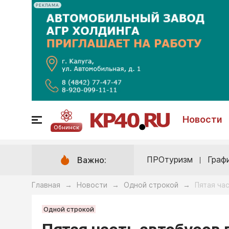
РЕКЛАМА
Новости
Обнинск
ПРОтуризм
Граф
Важно:
Главная
Новости
Одной строкой
Пятая ча
→
→
→
Одной строкой