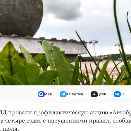
MAX
Telegram
Дзен
ВК
ДД провели профилактическую акцию «Автобу
сов четыре ездят с нарушениями правил, сообщ
1 июля.