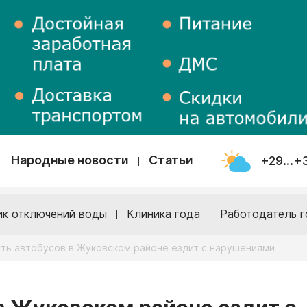
Народные новости
Статьи
+29...+
ик отключений воды
Клиника года
Работодатель г
сть автобусов в Жуковском районе ездит с нарушениями