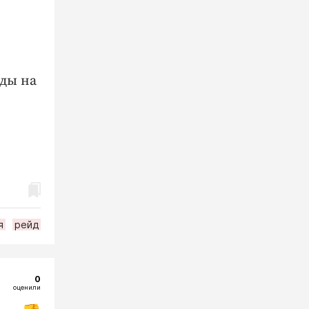
ды на
я
рейд
0
оценили