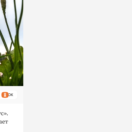
ОК
с».
ает