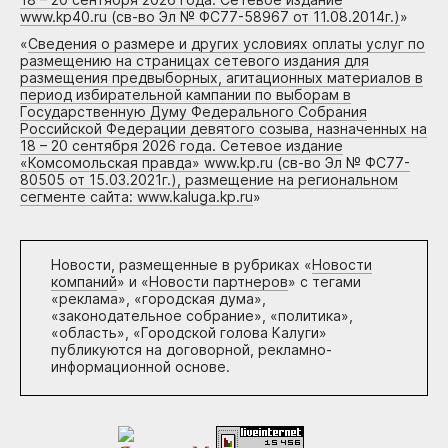
www.kp40.ru (св-во Эл № ФС77-58967 от 11.08.2014г.)
»
«
Сведения о размере и других условиях оплаты услуг по
размещению на страницах сетевого издания для
размещения предвыборных, агитационных материалов в
период избирательной кампании по выборам в
Государственную Думу Федерального Собрания
Российской Федерации девятого созыва, назначенных на
18 – 20 сентября 2026 года. Сетевое издание
«Комсомольская правда» www.kp.ru (св-во Эл № ФС77-
80505 от 15.03.2021г.), размещение на региональном
сегменте сайта: www.kaluga.kp.ru
»
Новости, размещенные в рубриках «
Новости
компаний
» и «
Новости партнеров
» с тегами
«реклама», «городская дума»,
«законодательное собрание», «политика»,
«область», «Городской голова Калуги»
публикуются на договорной, рекламно-
информационной основе.