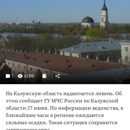
Криминал
Культура
Недвижимость и ЖКХ
Образование
Общество
Погода
Праздники
Происшествия
Спорт
1
4298
Экономика и бизнес
На Калужскую область надвигается ливень. Об
ПРОЕКТЫ
этом сообщает ГУ МЧС России по Калужской
Блоги
области 27 июня. По информации ведомства, в
Издания
ближайшие часы в регионе ожидаются
сильные осадки. Такая ситуация сохранится
Медиаперсона
завтрашнего утра.