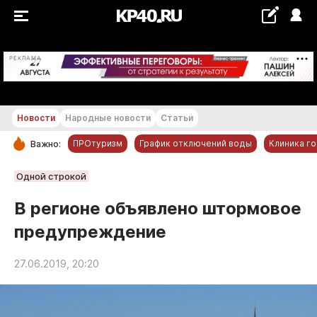
+18...+19 °С
РЕКЛАМА
Новости
Народные новости
Статьи
ПРОтуризм
График отключений воды
Клиника г
Важно:
РУБРИКИ
Одной строкой
Обнинск
В регионе объявлено штормовое
Новости компаний
предупреждение
Статьи
Народные новости
27.06.2019, 20:20
Авто и транспорт
Благоустройство