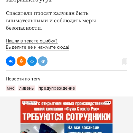
Интересное чтиво
Клиника года
Спасатели просят калужан быть
Бренд года
внимательными и соблюдать меры
безопасности.
Работодатель года
Нашли в тексте ошибку?
Выделите её и нажмите сюда!
Новости по тегу
мчс
ливень
предупреждение
РЕКЛАМА