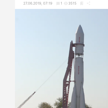
27.06.2019, 07:19
1
3515