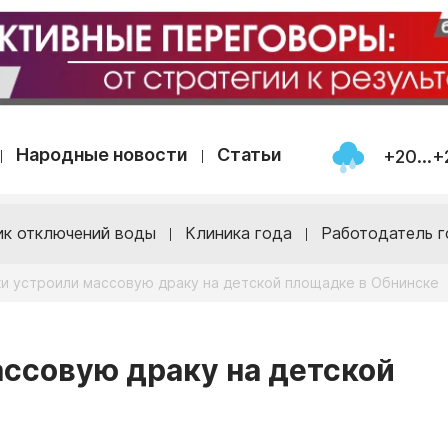
Народные новости
Статьи
+20...+
ик отключений воды
Клиника года
Работодатель г
и устроили массовую драку на детской площадке в Обнинске
ссовую драку на детской