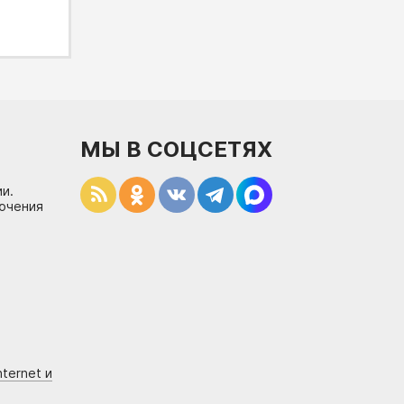
МЫ В СОЦСЕТЯХ
и.
лючения
ternet и