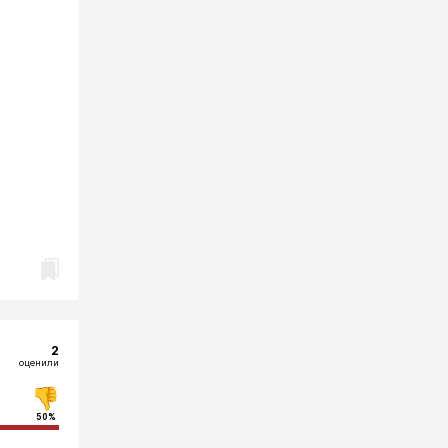
2
оценили
50%