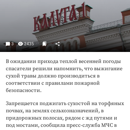
Криминал
Культура
Недвижимость и ЖКХ
Образование
Общество
3
2435
Погода
Праздники
В ожидании прихода теплой весенней погоды
Происшествия
спасатели решили напомнить, что выжигание
Спорт
сухой травы должно производиться в
Экономика и бизнес
соответствии с правилами пожарной
безопасности.
ПРОЕКТЫ
Запрещается поджигать сухостой на торфяных
Блоги
почвах, на землях сельхозназначений, в
Издания
придорожных полосах, рядом с жд путями и
Медиаперсона
под мостами, сообщила пресс-служба МЧС в