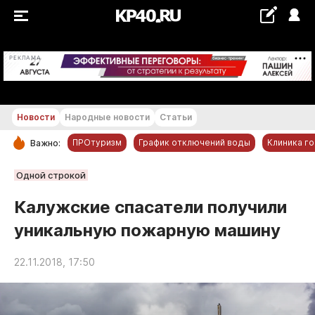
+26...+27 °С
РЕКЛАМА
Новости
Народные новости
Статьи
ПРОтуризм
График отключений воды
Клиника г
Важно:
РУБРИКИ
Одной строкой
Обнинск
Калужские спасатели получили
Новости компаний
уникальную пожарную машину
Статьи
Народные новости
22.11.2018, 17:50
Авто и транспорт
Благоустройство