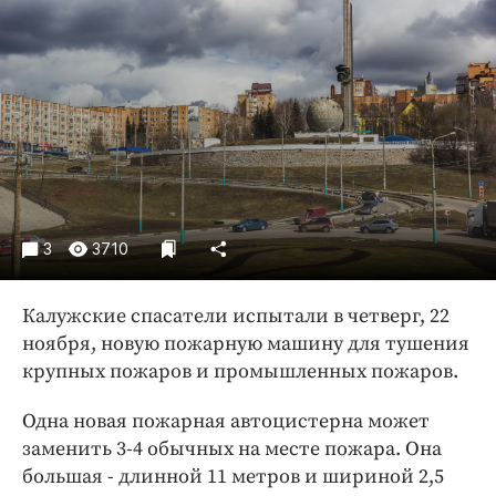
Криминал
Культура
Недвижимость и ЖКХ
Образование
Общество
Погода
Праздники
Происшествия
3
3710
Спорт
Экономика и бизнес
Калужские спасатели испытали в четверг, 22
ноября, новую пожарную машину для тушения
ПРОЕКТЫ
крупных пожаров и промышленных пожаров.
Блоги
Одна новая пожарная автоцистерна может
Издания
заменить 3-4 обычных на месте пожара. Она
Медиаперсона
большая - длинной 11 метров и шириной 2,5