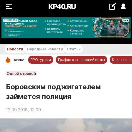
РЕКЛАМА
+22...+23 °С
Новости
Народные новости
Статьи
ПРОтуризм
График отключений воды
Клиника г
Важно:
РУБРИКИ
Одной строкой
Обнинск
Боровским поджигателем
Новости компаний
займется полиция
Статьи
Народные новости
12.09.2018, 13:00
Авто и транспорт
Благоустройство