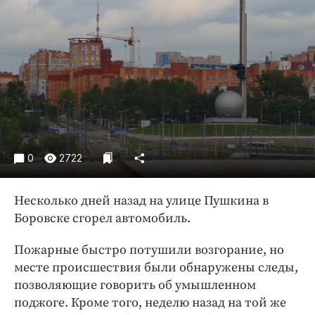
Криминал
Культура
Недвижимость и ЖКХ
Образование
Общество
Погода
Праздники
Происшествия
0
2722
Спорт
Экономика и бизнес
Несколько дней назад на улице Пушкина в
Боровске сгорел автомобиль.
ПРОЕКТЫ
Пожарные быстро потушили возгорание, но
Блоги
месте происшествия были обнаружены следы,
Издания
позволяющие говорить об умышленном
Медиаперсона
поджоге. Кроме того, неделю назад на той же