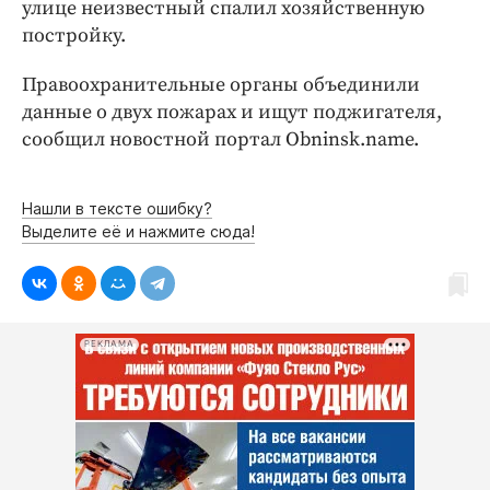
Интересное чтиво
улице неизвестный спалил хозяйственную
постройку.
Клиника года
Бренд года
Правоохранительные органы объединили
Работодатель года
данные о двух пожарах и ищут поджигателя,
сообщил новостной портал Obninsk.name.
Нашли в тексте ошибку?
Выделите её и нажмите сюда!
РЕКЛАМА