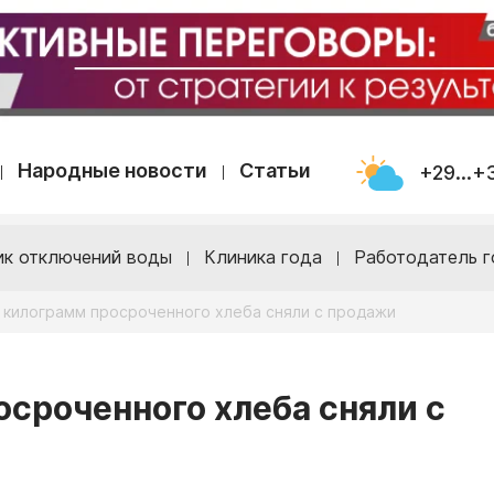
Народные новости
Статьи
+29...+
ик отключений воды
Клиника года
Работодатель г
 килограмм просроченного хлеба сняли с продажи
осроченного хлеба сняли с