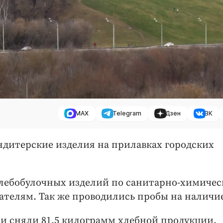
MAX
Telegram
Дзен
ВК
ндитерские изделия на прилавках городских
хлебобулочных изделий по санитарно-химичес
ателям. Так же проводились пробы на наличи
ии сняли 81,5 килограмм хлебной продукции.