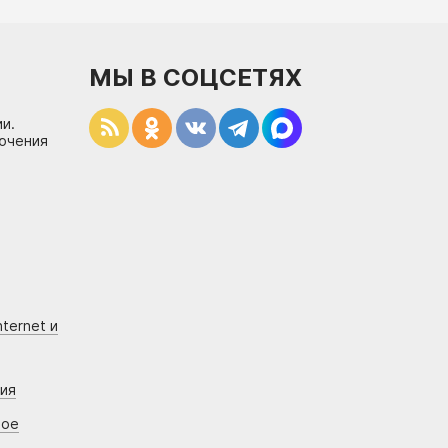
МЫ В СОЦСЕТЯХ
и.
лючения
ternet и
ния
вое