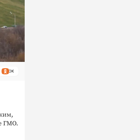
ОК
ким,
е ГМО.