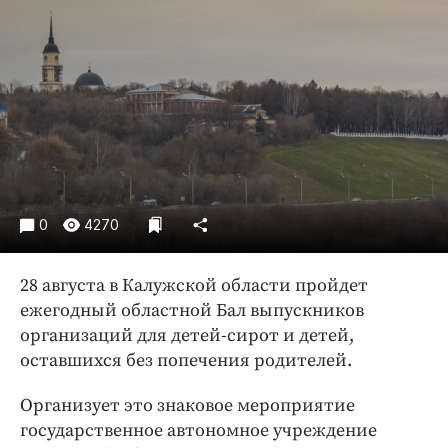
Криминал
Культура
Недвижимость и ЖКХ
Образование
Общество
Погода
Праздники
Происшествия
0
4270
Спорт
Экономика и бизнес
28 августа в Калужской области пройдет
ежегодный областной Бал выпускников
ПРОЕКТЫ
организаций для детей-сирот и детей,
оставшихся без попечения родителей.
Блоги
Издания
Организует это знаковое мероприятие
Медиаперсона
государственное автономное учреждение