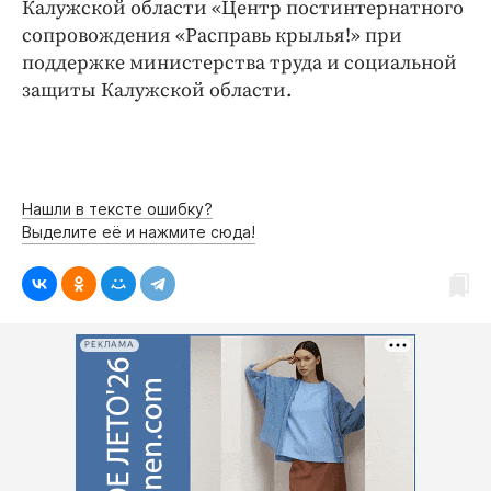
Интересное чтиво
Калужской области «Центр постинтернатного
сопровождения «Расправь крылья!» при
Клиника года
поддержке министерства труда и социальной
Бренд года
защиты Калужской области.
Работодатель года
Нашли в тексте ошибку?
Выделите её и нажмите сюда!
РЕКЛАМА