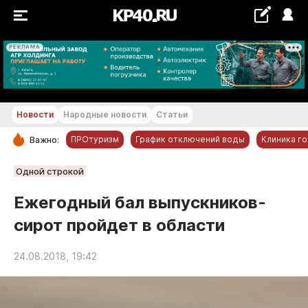
РЕКЛАМА
+25...+26 °С
Новости
Народные новости
Статьи
ПРОтуризм
График отключений воды
Клиника г
Важно:
РУБРИКИ
Одной строкой
Обнинск
Ежегодный бал выпускников-
Новости компаний
сирот пройдет в области
Статьи
Народные новости
24.08.2018, 19:42
Авто и транспорт
Благоустройство