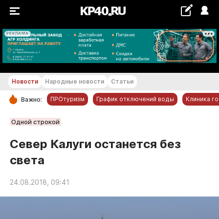
РЕКЛАМА
+20...+21 °С
Новости
Народные новости
Статьи
ПРОтуризм
График отключений воды
Клиника г
Важно:
РУБРИКИ
Одной строкой
Обнинск
Север Калуги останется без
Новости компаний
света
Статьи
Народные новости
24.08.2018, 09:41
Авто и транспорт
Благоустройство