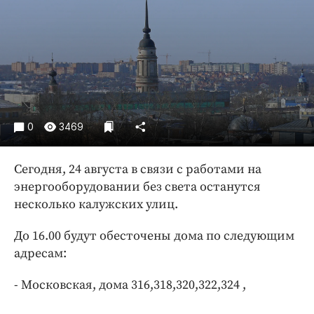
Криминал
Культура
Недвижимость и ЖКХ
Образование
Общество
Погода
0
3469
Праздники
Происшествия
Сегодня, 24 августа в связи с работами на
Спорт
энергооборудовании без света останутся
Экономика и бизнес
несколько калужских улиц.
ПРОЕКТЫ
До 16.00 будут обесточены дома по следующим
адресам:
Блоги
Издания
- Московская, дома 316,318,320,322,324 ,
Медиаперсона