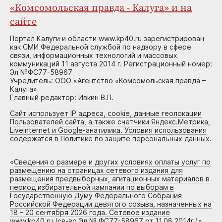
«Комсомольская правда - Калуга» и на
сайте
Портал Калуги и области www.kp40.ru зарегистрирован
как СМИ Федеральной службой по надзору в сфере
связи, информационных технологий и массовых
коммуникаций 11 августа 2014 г. Регистрационный номер:
Эл №ФС77-58967
Учредитель: ООО «Агентство «Комсомольская правда –
Калуга»
Главный редактор: Ивкин В.П.
Сайт использует IP адреса, cookie, данные геолокации
Пользователей сайта, а также счетчики Яндекс.Метрика,
Liveinternet и Google-анатилика. Условия использования
содержатся в Политике по защите персональных данных.
«
Сведения о размере и других условиях оплаты услуг по
размещению на страницах сетевого издания для
размещения предвыборных, агитационных материалов в
период избирательной кампании по выборам в
Государственную Думу Федерального Собрания
Российской Федерации девятого созыва, назначенных на
18 – 20 сентября 2026 года. Сетевое издание
www.kp40.ru (св-во Эл № ФС77-58967 от 11.08.2014г.)
»