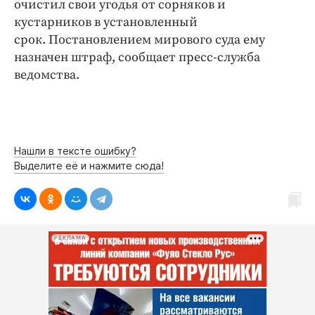
очистил свои угодья от сорняков и
Интересное чтиво
кустарников в установленный
Клиника года
срок. Постановлением мирового суда ему
Бренд года
назначен штраф, сообщает пресс-служба
Работодатель года
ведомства.
Нашли в тексте ошибку?
Выделите её и нажмите сюда!
РЕКЛАМА