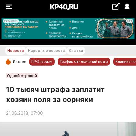
РЕКЛАМА
+25...+26 °С
Новости
Народные новости
Статьи
ПРОтуризм
График отключений воды
Клиника г
Важно:
РУБРИКИ
Одной строкой
Обнинск
10 тысяч штрафа заплатит
Новости компаний
хозяин поля за сорняки
Статьи
Народные новости
21.08.2018, 07:00
Авто и транспорт
Благоустройство