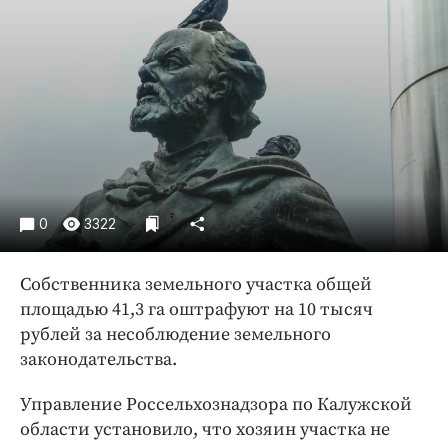
Криминал
Культура
Недвижимость и ЖКХ
Образование
Общество
Погода
Праздники
Происшествия
0
3322
Спорт
Собственника земельного участка общей
Экономика и бизнес
площадью 41,3 га оштрафуют на 10 тысяч
ПРОЕКТЫ
рублей за несоблюдение земельного
законодательства.
Блоги
Издания
Управление Россельхознадзора по Калужской
Медиаперсона
области установило, что хозяин участка не