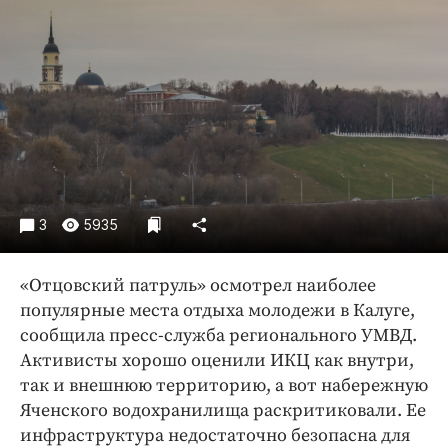
Криминал
Культура
Недвижимость и ЖКХ
Образование
Общество
Погода
Праздники
Происшествия
3
5935
Спорт
Экономика и бизнес
«Отцовский патруль» осмотрел наиболее
популярные места отдыха молодежи в Калуге,
ПРОЕКТЫ
сообщила пресс-служба регионального УМВД.
Активисты хорошо оценили ИКЦ как внутри,
Блоги
так и внешнюю территорию, а вот набережную
Издания
Яченского водохранилища раскритиковали. Ее
Медиаперсона
инфраструктура недостаточно безопасна для