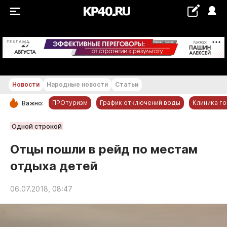
+18...+19 °С
РЕКЛАМА
Новости
Народные новости
Статьи
ПРОтуризм
График отключений воды
Клиника г
Важно:
РУБРИКИ
Одной строкой
Обнинск
Отцы пошли в рейд по местам
Новости компаний
отдыха детей
Статьи
Народные новости
06.07.2018, 08:47
Авто и транспорт
Благоустройство