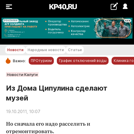
РЕКЛАМА
+21...+22 °С
Новости
Народные новости
Статьи
ПРОтуризм
График отключений воды
Клиника г
Важно:
РУБРИКИ
Новости Калуги
Обнинск
Из Дома Ципулина сделают
Новости компаний
музей
Статьи
Народные новости
19.10.2011, 10:07
Авто и транспорт
Но сначала его надо расселить и
Благоустройство
отремонтировать.