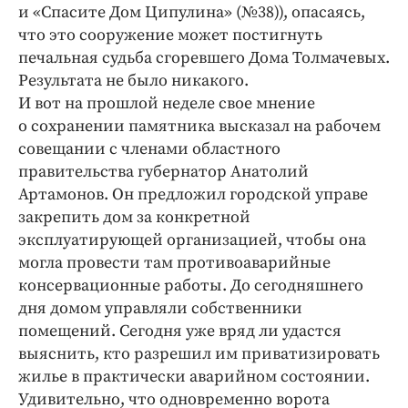
Интересное чтиво
и «Спасите Дом Ципулина» (№38)), опасаясь,
Клиника года
что это сооружение может постигнуть
печальная судьба сгоревшего Дома Толмачевых.
Бренд года
Результата не было никакого.
Работодатель года
И вот на прошлой неделе свое мнение
о сохранении памятника высказал на рабочем
совещании с членами областного
правительства губернатор Анатолий
Артамонов. Он предложил городской управе
закрепить дом за конкретной
эксплуатирующей организацией, чтобы она
могла провести там противоаварийные
консервационные работы. До сегодняшнего
дня домом управляли собственники
помещений. Сегодня уже вряд ли удастся
выяснить, кто разрешил им приватизировать
жилье в практически аварийном состоянии.
Удивительно, что одновременно ворота