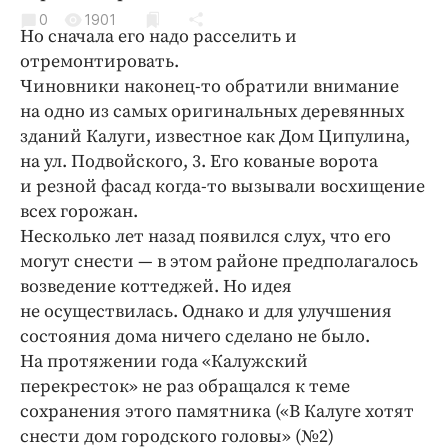
Криминал
0
1901
Но сначала его надо расселить и
Культура
отремонтировать.
Недвижимость и ЖКХ
Чиновники наконец-то обратили внимание
Образование
на одно из самых оригинальных деревянных
Общество
зданий Калуги, известное как Дом Ципулина,
на ул. Подвойского, 3. Его кованые ворота
Погода
и резной фасад когда-то вызывали восхищение
Праздники
всех горожан.
Происшествия
Несколько лет назад появился слух, что его
Спорт
могут снести — в этом районе предполагалось
Экономика и бизнес
возведение коттеджей. Но идея
не осуществилась. Однако и для улучшения
ПРОЕКТЫ
состояния дома ничего сделано не было.
На протяжении года «Калужский
Блоги
перекресток» не раз обращался к теме
Издания
сохранения этого памятника («В Калуге хотят
Медиаперсона
снести дом городского головы» (№2)